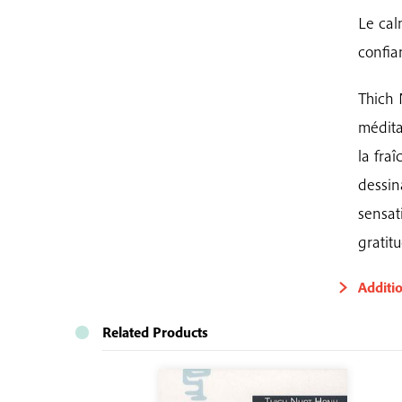
Le cal
confia
Thich 
médita
la fraî
dessin
sensat
gratit
Additi
Related Products