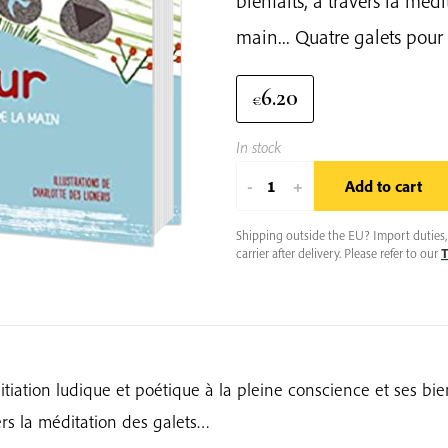
bienfaits, à travers la médi
main... Quatre galets pour 
6.20
€
In stock
Les
-
+
Add to cart
Petits
Cailloux
Shipping outside the EU? Import duties, 
carrier after delivery. Please refer to our
T
Du
Bonheur
quantity
itiation ludique et poétique à la pleine conscience et ses bien
ers la méditation des galets…