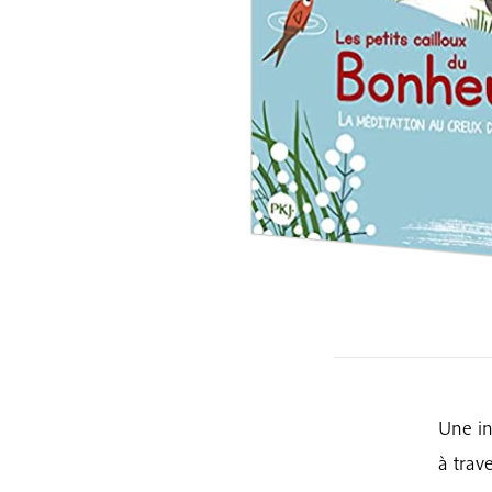
Une in
à trav