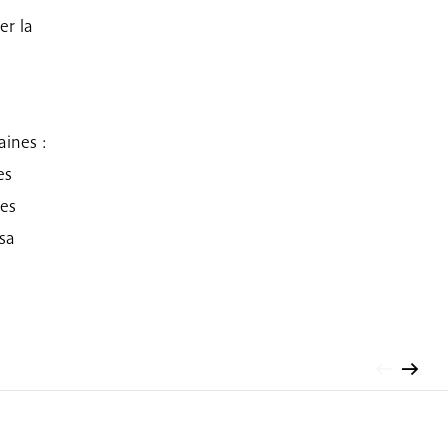
er la
aines :
es
ses
 sa