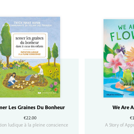
mer Les Graines Du Bonheur
We Are A
€
22.00
€
ation ludique à la pleine conscience
A Story of App