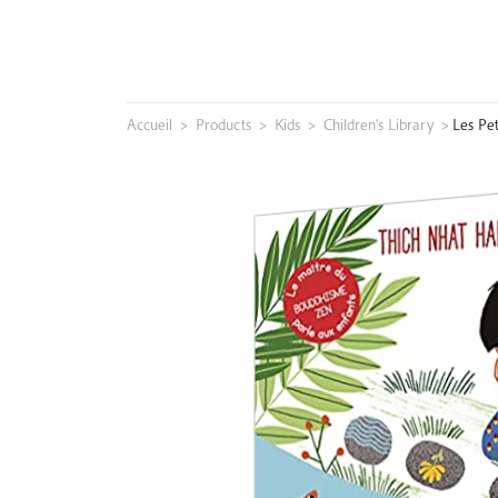
Skip
to
content
Accueil
>
Products
>
Kids
>
Children's Library
>
Les Pet
Search
for: