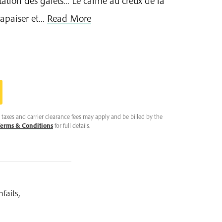
tation des galets... Le calme au creux de la
apaiser et...
Read More
taxes and carrier clearance fees may apply and be billed by the
erms & Conditions
for full details.
faits,