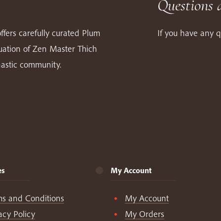
Questions 
ffers carefully curated Plum
If you have any q
nuation of Zen Master Thich
astic community.
es
My Account
ms and Conditions
My Account
acy Policy
My Orders