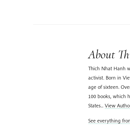
About Th
Thich Nhat Hanh w
activist. Born in 
age of sixteen. Ov
100 books, which h
States...
View Autho
See everything fr