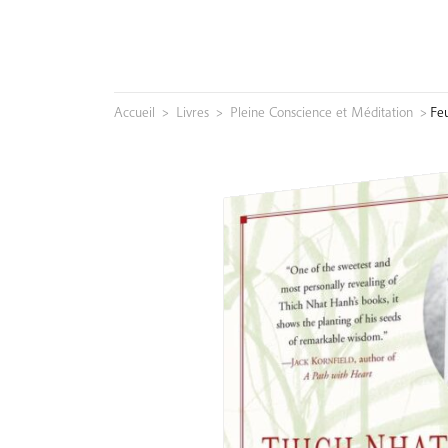
Skip
to
content
Accueil
>
Livres
>
Pleine Conscience et Méditation
>
Feu
Rechercher :