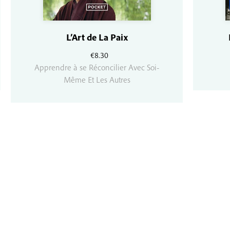
L’Art de La Paix
€
8.30
Apprendre à se Réconcilier Avec Soi-
Même Et Les Autres