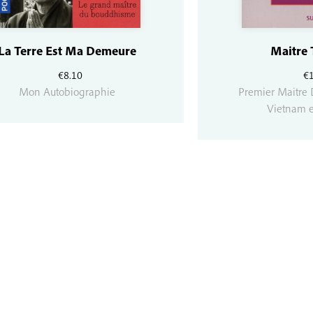
La Terre Est Ma Demeure
Maitre 
€
8.10
€
Mon Autobiographie
Premier Maitre 
Vietnam e