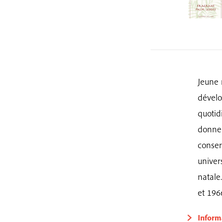
Jeune 
dévelo
quotid
donner
conser
univer
natale
et 196
Inform