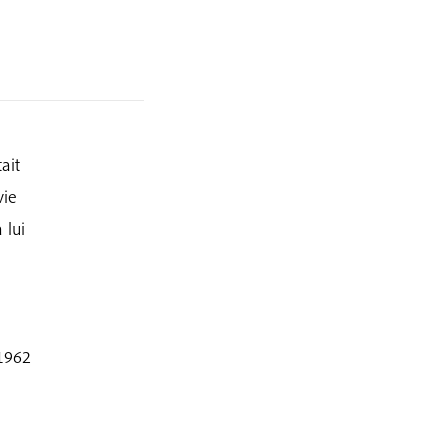
ait
vie
 lui
 1962