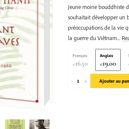
Jeune moine bouddhiste d
souhaitait développer un
préoccupations de la vie 
la guerre du Viêtnam...
Re
Français
Anglais
16.50
19.00
€
€
quantité
-
+
Ajouter au pan
de
Feuilles
Odorantes
De
Palmier