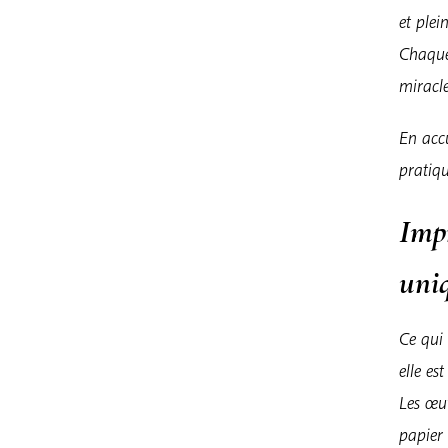
et plei
Chaque
miracle
En accu
pratiqu
Imp
uni
Ce qui 
elle es
Les œu
papier