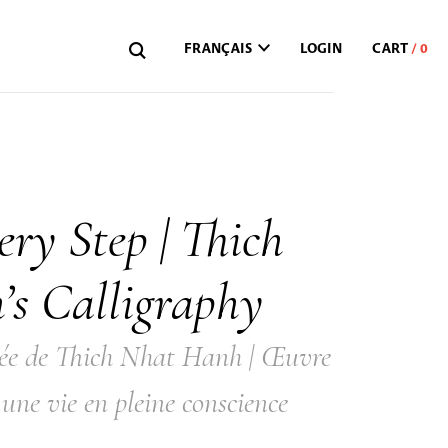
FRANÇAIS
LOGIN
ery Step | Thich
s Calligraphy
mée de Thich Nhat Hanh | Œuvre
une vie en pleine conscience