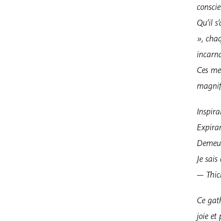
conscie
Qu’il s
», chaq
incarn
Ces mes
magnifi
Inspiran
Expiran
Demeur
Je sais
— Thi
Ce gath
joie et