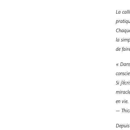
La call
pratiqu
Chaque
la simp
de fair
« Dans 
conscie
Si j’éc
miracle
en vie.
— Thi
Depuis