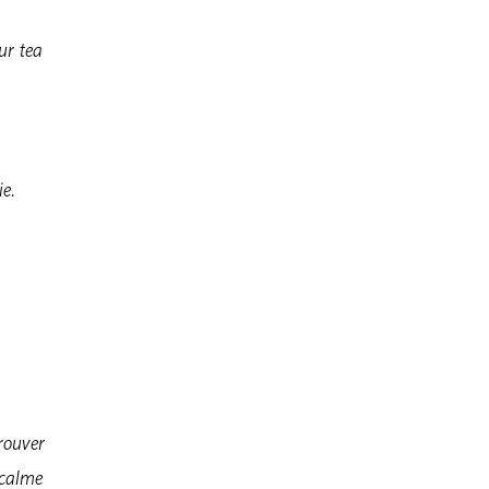
ur tea
ie.
rouver
 calme