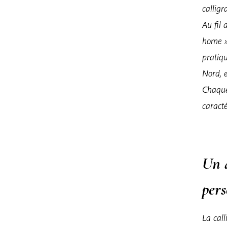
calligr
Au fil 
home » 
pratiq
Nord, e
Chaque 
caracté
Un 
per
La cal