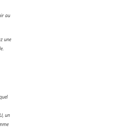
nir au
ez une
e.
equel
U, un
comme