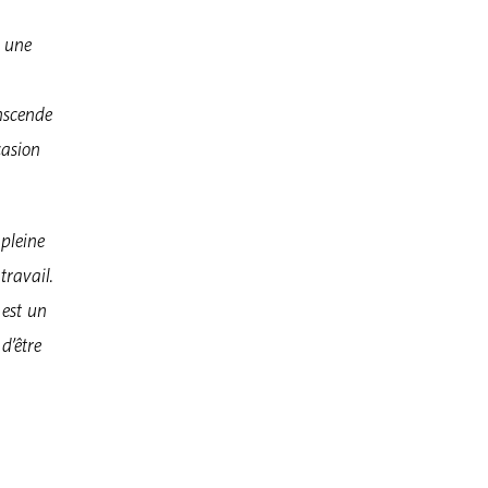
i une
nscende
casion
 pleine
travail.
 est un
d’être