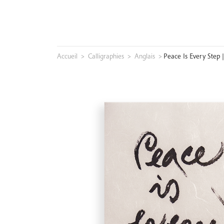
Skip
to
content
Accueil
>
Calligraphies
>
Anglais
>
Peace Is Every Step 
Rechercher :