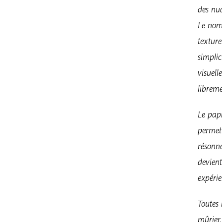
des nua
Le nom
texture
simplic
visuell
libreme
Le pap
permett
résonn
devient
expérie
Toutes 
mûrier,