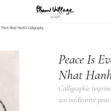
| Thich Nhat Hanh’s Calligraphy
Peace Is Ev
Nhat Hanh’
Calligraphie impri
zen méditative pour 