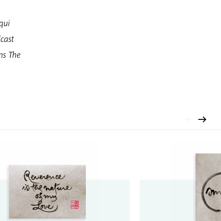
qui
dcast
ns The