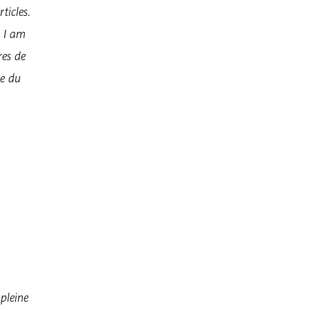
ticles.
, I am
res de
ue du
pleine