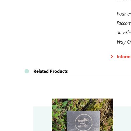
Pour en
l’accom
où Frè
Way Out
Inform
Related Products