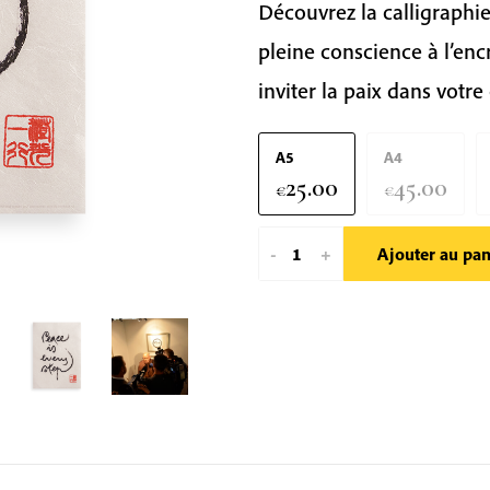
Découvrez la calligraphi
pleine conscience à l’encr
inviter la paix dans votre
A5
A4
25.00
45.00
€
€
quantité
-
+
Ajouter au pan
de
Peace
Is
Every
Step
|
Thich