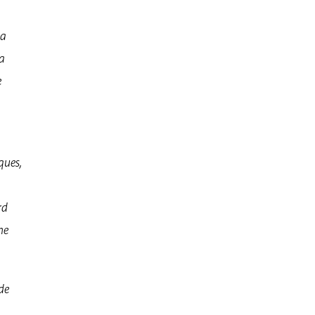
la
la
e
ques,
rd
ne
de