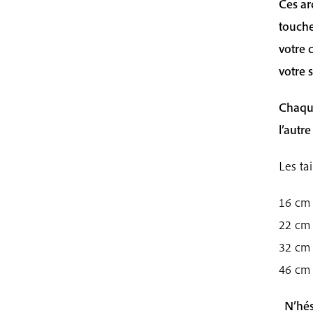
Ces ar
touche
votre 
votre 
Chaque
l’autr
Les tai
16 cm
22 cm 
32 cm 
46 cm 
N’hési