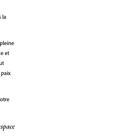
 la
pleine
e et
ut
 paix
votre
espace