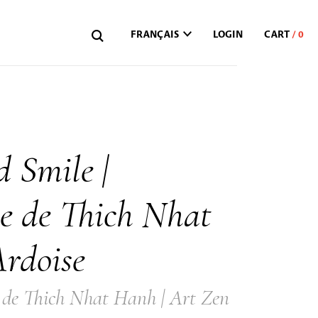
FRANÇAIS
LOGIN
 Smile |
ie de Thich Nhat
rdoise
 de Thich Nhat Hanh | Art Zen