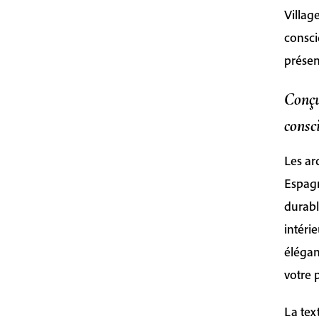
Villag
consci
présen
Conçu
consc
Les ar
Espagn
durabl
intéri
élégan
votre 
La tex