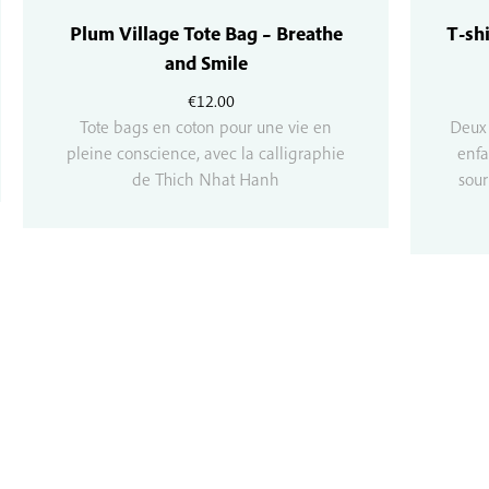
Plum Village Tote Bag – Breathe
T-shi
and Smile
€
12.00
Tote bags en coton pour une vie en
Deux 
pleine conscience, avec la calligraphie
enfa
de Thich Nhat Hanh
sour