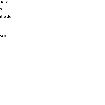
t une
ns
ntre de
ce à