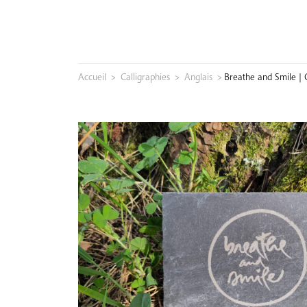
Skip
to
content
Accueil
>
Calligraphies
>
Anglais
>
Breathe and Smile | 
Rechercher :