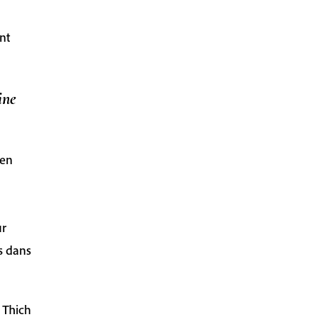
nt
ine
 en
ur
s dans
e Thich