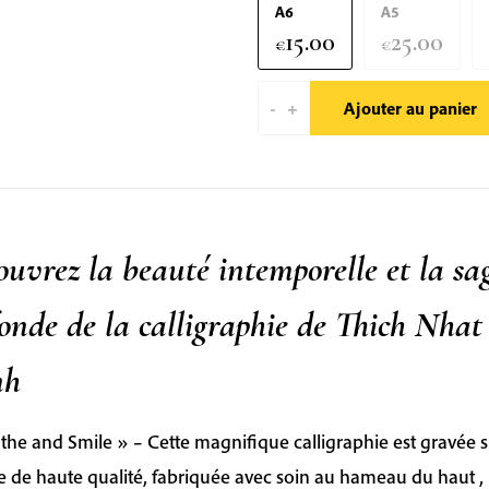
A6
A5
15.00
25.00
€
€
-
+
Ajouter au panier
quantité
de
Breathe
and
Smile
uvrez la beauté intemporelle et la sa
|
Calligraphie
onde de la calligraphie de Thich Nhat
de
nh
Thich
Nhat
Hanh
the and Smile » – Cette magnifique calligraphie est gravée 
sur
e de haute qualité, fabriquée avec soin au hameau du haut ,