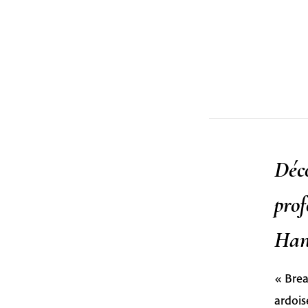
Déco
prof
Ha
« Brea
ardois