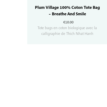
Plum Village 100% Coton Tote Bag
– Breathe And Smile
€
10.00
Tote bags en coton biologique avec la
calligraphie de Thich Nhat Hanh