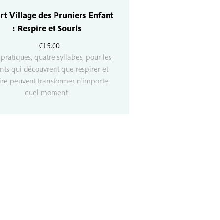
rt Village des Pruniers Enfant
: Respire et Souris
€
15.00
pratiques, quatre syllabes, pour les
nts qui découvrent que respirer et
ire peuvent transformer n'importe
quel moment.