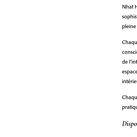
Nhat H
sophis
pleine
Chaque
consci
de l’in
espace
intérie
Chaque
pratiq
Dispo