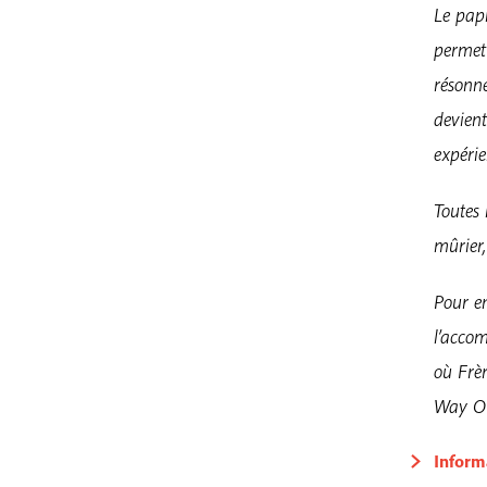
Le pap
permett
résonn
devient
expérie
Toutes 
mûrier,
Pour en
l’accom
où Frè
Way Out
Inform