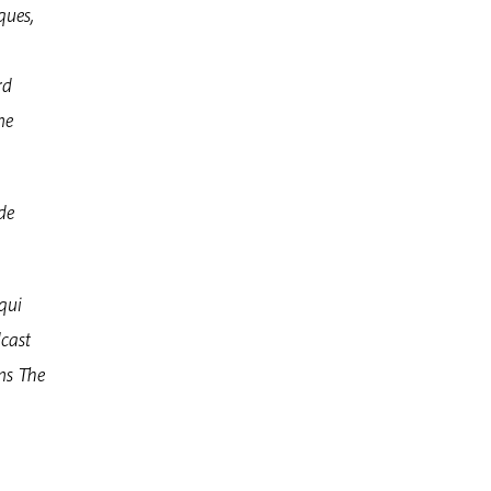
ques,
rd
ne
de
qui
dcast
ns The