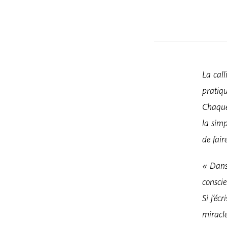
La call
pratiqu
Chaque
la simp
de fair
« Dans 
conscie
Si j’éc
miracle