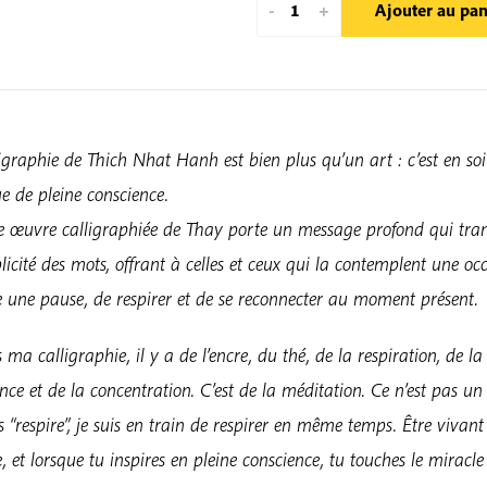
quantité
-
+
Ajouter au pan
de
Je
Suis
La
Pour
igraphie de Thich Nhat Hanh est bien plus qu’un art : c’est en so
Toi
e de pleine conscience.
|
 œuvre calligraphiée de Thay porte un message profond qui tra
Calligraphie
licité des mots, offrant à celles et ceux qui la contemplent une oc
imprimée
e une pause, de respirer et de se reconnecter au moment présent.
de
Thich
ma calligraphie, il y a de l’encre, du thé, de la respiration, de la
Nhat
nce et de la concentration. C’est de la méditation. Ce n’est pas un 
Hanh
ris “respire”, je suis en train de respirer en même temps. Être vivant
, et lorsque tu inspires en pleine conscience, tu touches le miracle 