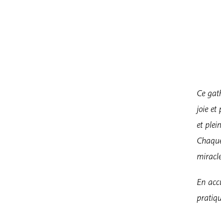
Ce gath
joie et
et plei
Chaque
miracle
En accu
pratiqu