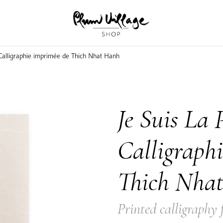
| Calligraphie imprimée de Thich Nhat Hanh
Je Suis La 
Calligraph
Thich Nha
Printed calligraphy