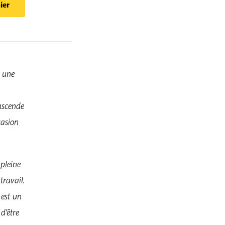
ier
i une
nscende
casion
 pleine
travail.
 est un
d’être