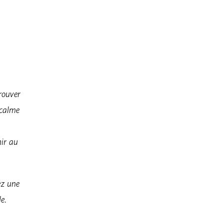
rouver
 calme
nir au
ez une
e.