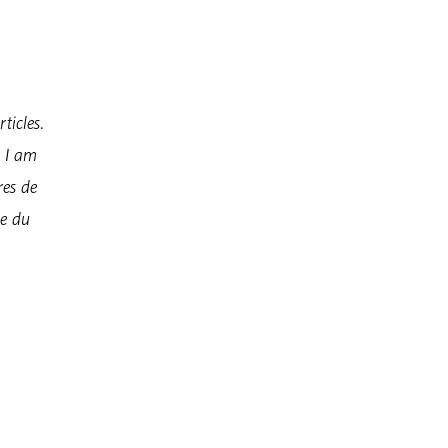
ticles.
, I am
res de
ue du