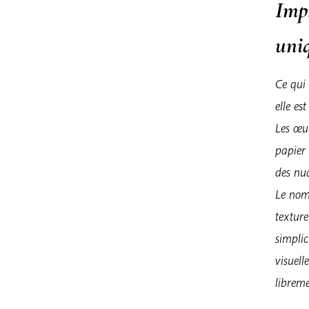
Imp
uni
Ce qui 
elle es
Les œu
papier
des nua
Le nom
texture
simplic
visuell
libreme