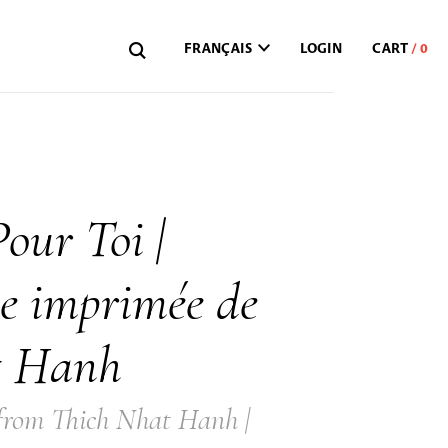
FRANÇAIS
LOGIN
Pour Toi |
ie imprimée de
t Hanh
 from Thich Nhat Hanh |