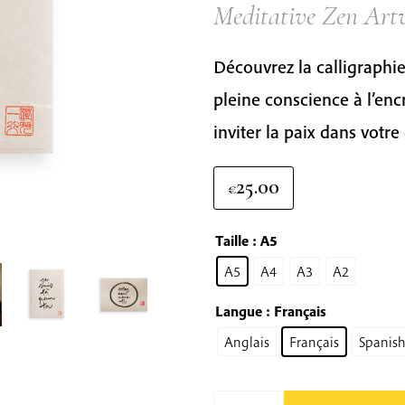
Meditative Zen Art
Découvrez la calligraphi
pleine conscience à l’encr
inviter la paix dans votre
25.00
€
Taille
: A5
A5
A4
A3
A2
Langue
: Français
Anglais
Français
Spanis