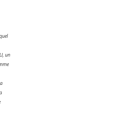
equel
U, un
comme
la
la
e