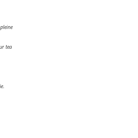
pleine
ur tea
ie.