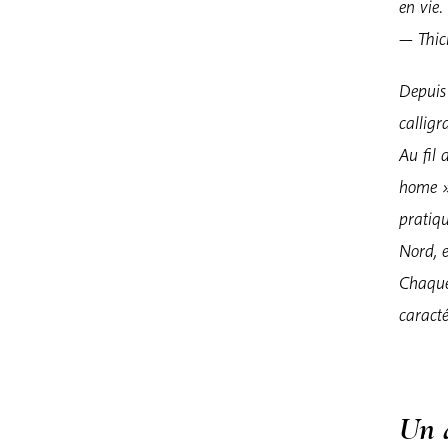
en vie.
— Thi
Depuis
calligr
Au fil 
home » 
pratiq
Nord, e
Chaque 
caracté
Un 