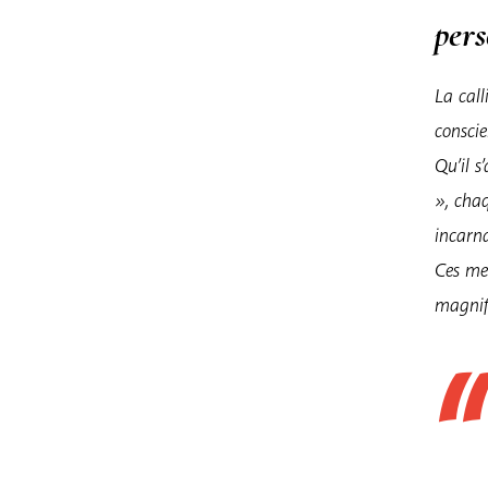
per
La cal
conscie
Qu’il s
», chaq
incarn
Ces mes
magnifi