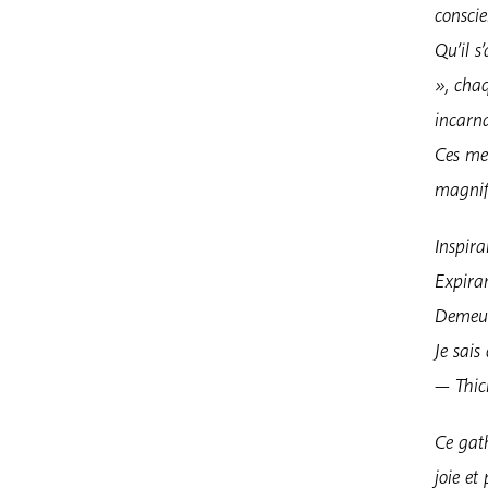
conscie
Qu’il s
», chaq
incarn
Ces mes
magnifi
Inspiran
Expiran
Demeur
Je sais
— Thi
Ce gath
joie et