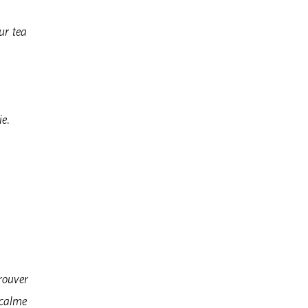
ur tea
ie.
rouver
 calme