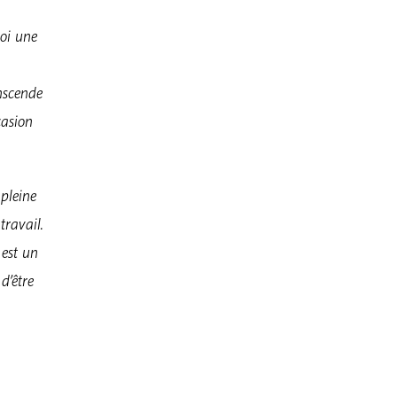
soi une
nscende
casion
 pleine
travail.
 est un
d’être