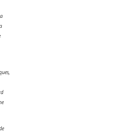
la
la
e
ques,
rd
ne
de