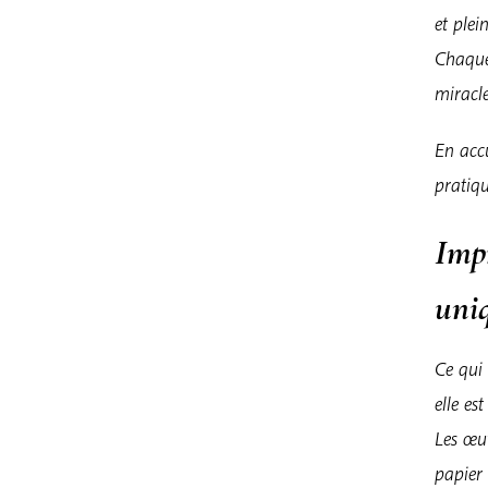
et plei
Chaque
miracle
En accu
pratiqu
Imp
uni
Ce qui 
elle es
Les œu
papier