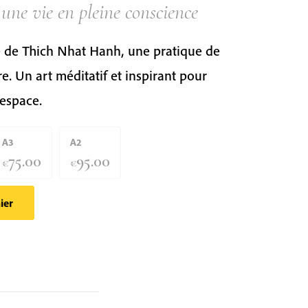
une vie en pleine conscience
e de Thich Nhat Hanh, une pratique de
e. Un art méditatif et inspirant pour
 espace.
A3
A2
75.00
95.00
€
€
ier