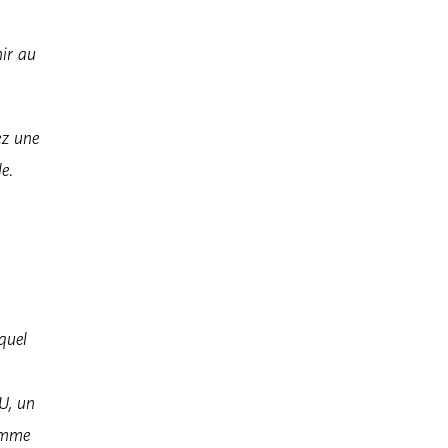
nir au
ez une
e.
equel
U, un
comme