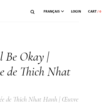
FRANÇAIS
LOGIN
ll Be Okay |
ie de Thich Nhat
mée de Thich Nhat Hanh | Œuvre