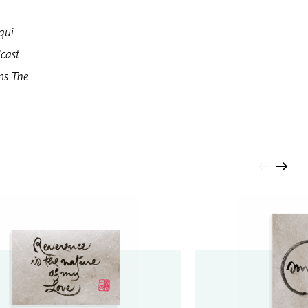
qui
dcast
ns The