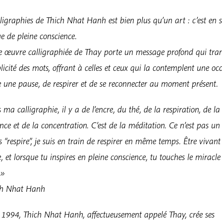
|
Calligraphie
ligraphies de Thich Nhat Hanh est bien plus qu’un art : c’est en 
de
e de pleine conscience.
Thich
 œuvre calligraphiée de Thay porte un message profond qui tra
Nhat
licité des mots, offrant à celles et ceux qui la contemplent une oc
Hanh
e une pause, de respirer et de se reconnecter au moment présent.
ma calligraphie, il y a de l’encre, du thé, de la respiration, de la
nce et de la concentration. C’est de la méditation. Ce n’est pas un 
ris “respire”, je suis en train de respirer en même temps. Être vivant
, et lorsque tu inspires en pleine conscience, tu touches le miracle 
 »
ch Nhat Hanh
 1994, Thich Nhat Hanh, affectueusement appelé Thay, crée ses