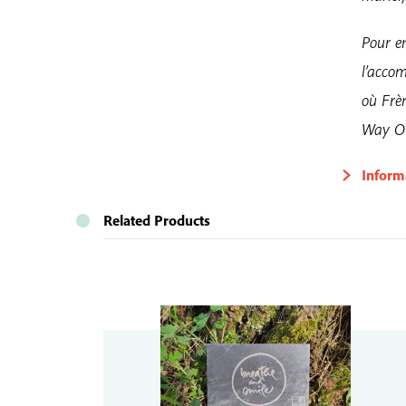
Pour en
l’accom
où Frè
Way Out
Inform
Related Products