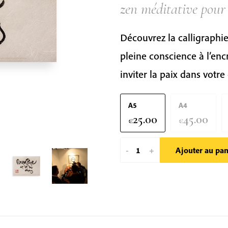
zen méditative pour 
Découvrez la calligraphi
pleine conscience à l’encr
inviter la paix dans votre
A5
A4
25.00
45.00
€
€
quantité
-
+
Ajouter au pan
de
Breathe
It'll
Be
Okay