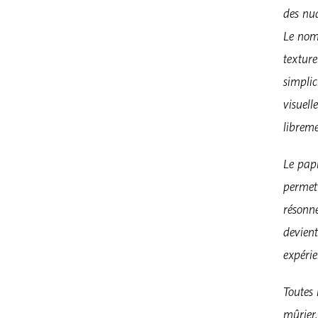
des nua
Le nom
texture
simplic
visuell
libreme
Le pap
permett
résonn
devient
expérie
Toutes 
mûrier,