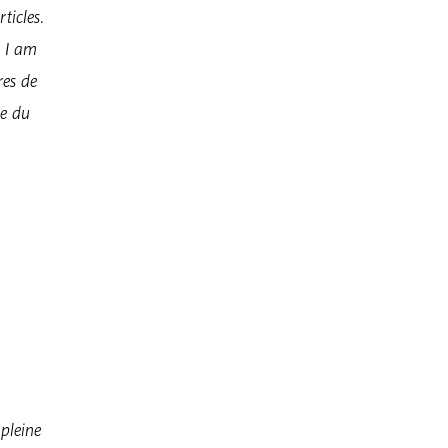
ticles.
, I am
res de
ue du
pleine