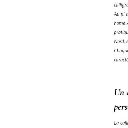
calligr
Au fil 
home » 
pratiq
Nord, e
Chaque 
caracté
Un 
per
La cal