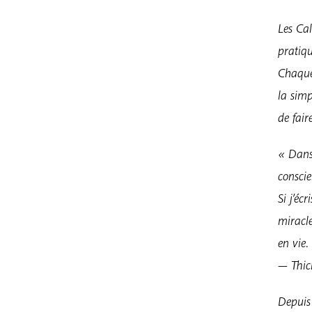
Les Cal
pratiqu
Chaque
la simp
de fair
« Dans 
conscie
Si j’éc
miracle
en vie.
— Thi
Depuis