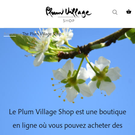
Skip
Rechercher :
to
content
Accueil
>
The Plum Village Shop
Le Plum Village Shop est une boutique
en ligne où vous pouvez acheter des