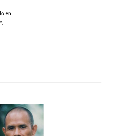
do en
”
.