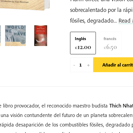
sobrecalentado por la ráp
fósiles, degradado...
Read
Inglés
francés
12.00
6.50
€
€
The
-
+
Añadir al carri
World
We
Have
cantidad
e libro provocador, el reconocido maestro budista
Thich Nha
 una visión contundente del futuro de un planeta sobrecale
 rápida desaparición de los combustibles fósiles, degradado 