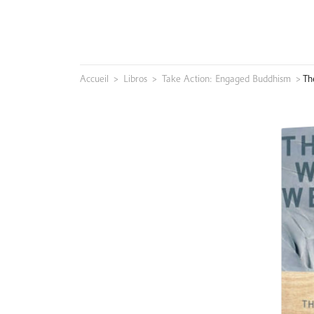
Skip
to
content
Accueil
>
Libros
>
Take Action: Engaged Buddhism
>
Th
Buscar: