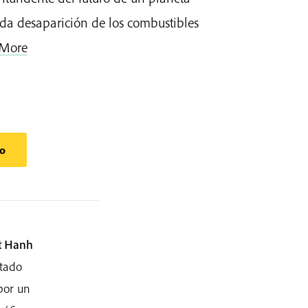
ida desaparición de los combustibles
 More
to
t Hanh
ntado
por un