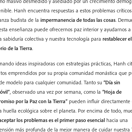
o masivo desmedido y asediado por un crecimiento demogr
enible. Hanh encuentra respuestas a estos problemas críticos
nza budista de la
impermanencia de todas las cosas
. Demue
sta enseñanza puede ofrecernos paz interior y ayudarnos a u
a sabiduría colectiva y nuestra tecnología para
restablecer el
rio de la Tierra
.
ando ideas inspiradoras con estrategias prácticas, Hanh ci
ctos emprendidos por su propia comunidad monástica que 
 de modelo para cualquier comunidad. Tanto su
“Día sin
óvil”
, observado una vez por semana, como la
“Hoja de
miso por la Paz con la Tierra”
pueden influir directamente
a huella ecológica sobre el planeta. Por encima de todo, mue
aceptar los problemas es el primer paso esencial
hacia una
nsión más profunda de la mejor manera de cuidar nuestra T