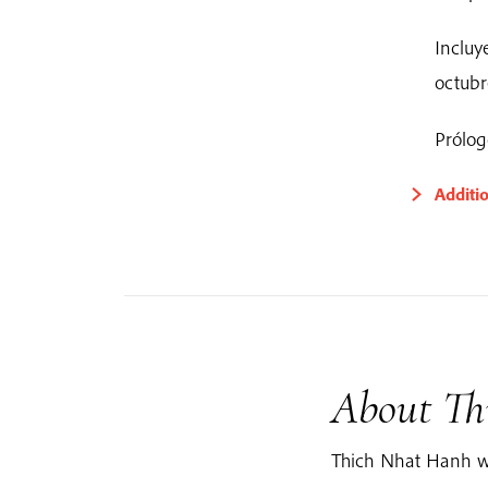
Incluy
octubr
Prólo
Additi
About Th
Thich Nhat Hanh w