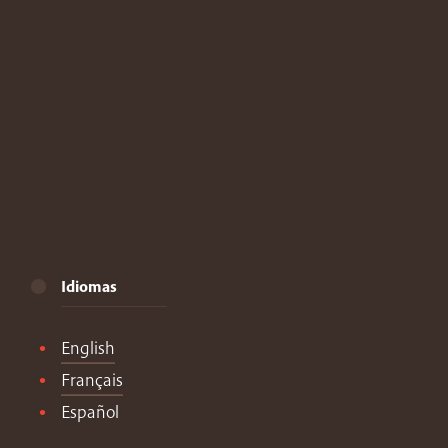
Idiomas
English
Français
Español