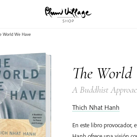
e World We Have
The World
A Buddhist Approac
Thich Nhat Hanh
En este libro provocador, 
Hanh ofrece una visión co