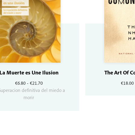
La Muerte es Une Ilusion
The Art Of 
Rango
€
6.80
-
€
21.70
€
18.00
de
Superacion definitiva del miedo a
precios:
morir
desde
€6.80
hasta
€21.70