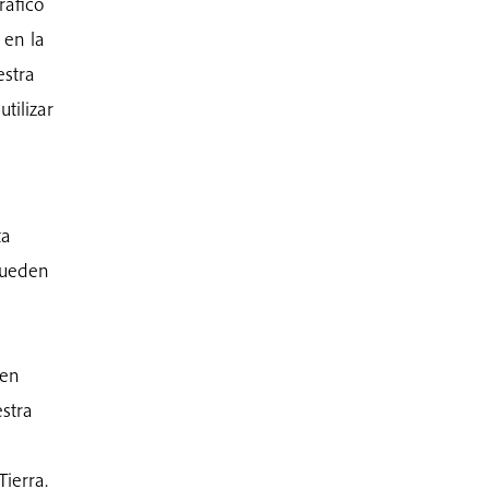
áfico
 en la
stra
tilizar
ta
pueden
 en
stra
ierra.