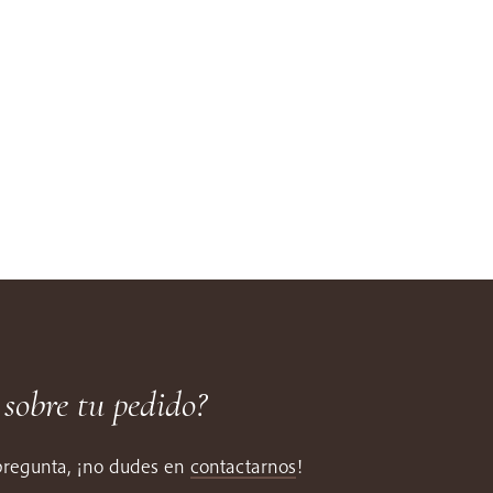
 sobre tu pedido?
 pregunta, ¡no dudes en
contactarnos
!