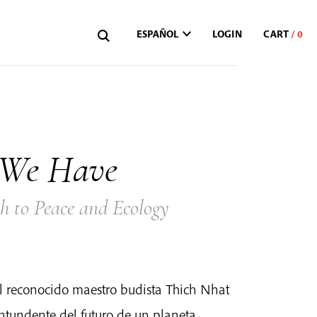
ESPAÑOL
LOGIN
 We Have
h to Peace and Ecology
el reconocido maestro budista Thich Nhat
ntundente del futuro de un planeta