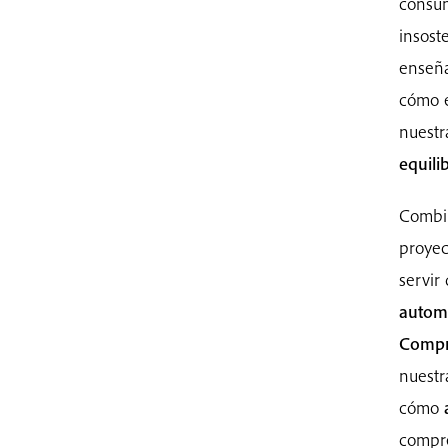
consum
insost
enseña
cómo e
nuestr
equilib
Combin
proye
servir
autom
Compro
nuestr
cómo
compre