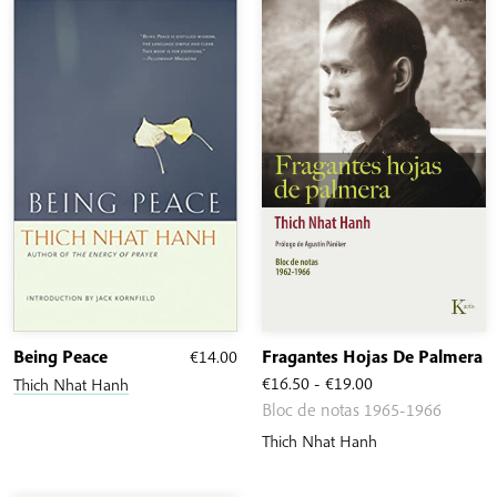
Being Peace
€
14.00
Fragantes Hojas De Palmera
Rango
€
16.50
-
€
19.00
Thich Nhat Hanh
de
Bloc de notas 1965-1966
precios:
Thich Nhat Hanh
desde
€16.50