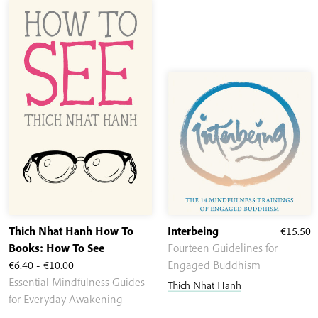
hasta
€19.00
Thich Nhat Hanh How To
Interbeing
€
15.50
Books: How To See
Fourteen Guidelines for
Rango
€
6.40
-
€
10.00
Engaged Buddhism
de
Essential Mindfulness Guides
Thich Nhat Hanh
precios:
for Everyday Awakening
desde