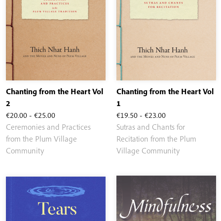
Chanting from the Heart Vol
Chanting from the Heart Vol
2
1
Rango
Rango
€
20.00
-
€
25.00
€
19.50
-
€
23.00
de
de
Ceremonies and Practices
Sutras and Chants for
precios:
precios:
from the Plum Village
Recitation from the Plum
desde
desde
Community
Village Community
€20.00
€19.50
hasta
hasta
€25.00
€23.00