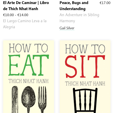
El Arte De Caminar | Libro
Peace, Bugs and
€
17.00
de Thich Nhat Hanh
Understanding
Rango
€
10.00
-
€
14.00
An Adventure in Sibling
de
El Largo Camino Leva a la
Harmony
precios:
Alegria
Gail Silver
desde
€10.00
hasta
€14.00