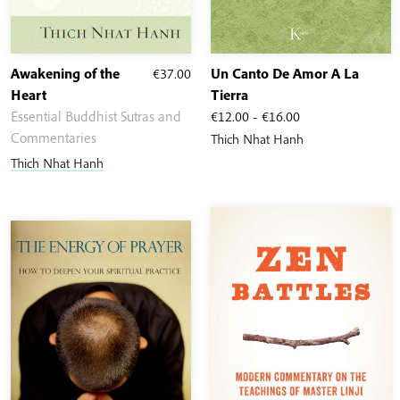
Awakening of the
€
37.00
Un Canto De Amor A La
Heart
Tierra
Rango
Essential Buddhist Sutras and
€
12.00
-
€
16.00
de
Commentaries
Thich Nhat Hanh
precios:
Thich Nhat Hanh
desde
€12.00
hasta
€16.00