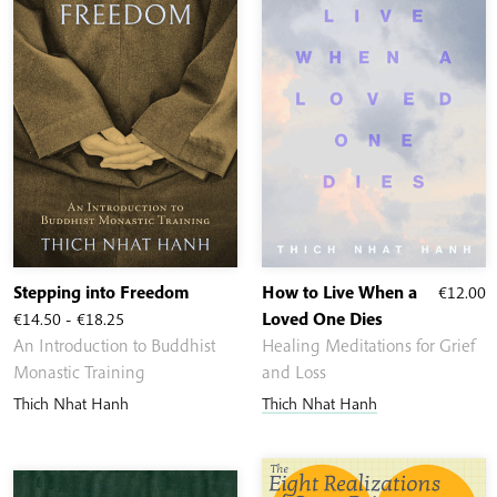
Stepping into Freedom
How to Live When a
€
12.00
Rango
€
14.50
-
€
18.25
Loved One Dies
de
An Introduction to Buddhist
Healing Meditations for Grief
precios:
Monastic Training
and Loss
desde
Thich Nhat Hanh
Thich Nhat Hanh
€14.50
hasta
€18.25