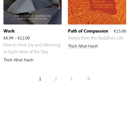
Work
Path of Compassion
€
15.00
Rango
€
6.99
-
€
12.00
Stories from the Buddha's Life
de
How to Find Joy and Meaning
Thich Nhat Hanh
precios:
in Each Hour of the Day
desde
Thich Nhat Hanh
€6.99
hasta
1
2
3
→
€12.00