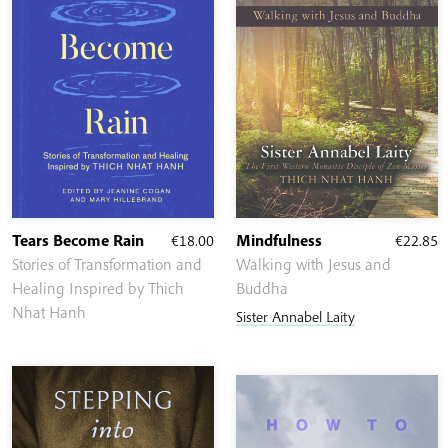
Tears Become Rain
€
18.00
Mindfulness
€
22.85
Stories of Transformation and
Walking with Jesus and
Healing Inspired by Thich
Buddha
Nhat Hanh
Sister Annabel Laity