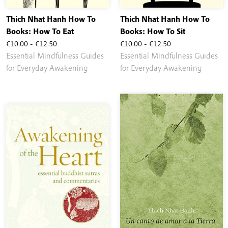
Thich Nhat Hanh How To
Thich Nhat Hanh How To
Books: How To Eat
Books: How To Sit
Rango
Rango
€
10.00
-
€
12.50
€
10.00
-
€
12.50
de
de
Essential Mindfulness Guides
Essential Mindfulness Guides
precios:
precios:
for Everyday Awakening
for Everyday Awakening
desde
desde
€10.00
€10.00
hasta
hasta
€12.50
€12.50