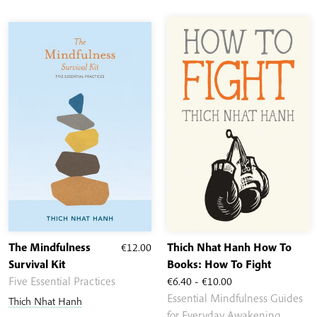
€6.40
hasta
€10.00
The Mindfulness
€
12.00
Thich Nhat Hanh How To
Survival Kit
Books: How To Fight
Rango
Five Essential Practices
€
6.40
-
€
10.00
de
Essential Mindfulness Guides
Thich Nhat Hanh
precios:
for Everyday Awakening