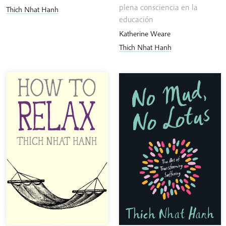
precios:
plena consciencia en la
Thich Nhat Hanh
desde
educación
€11.70
Katherine Weare
hasta
Thich Nhat Hanh
€26.80