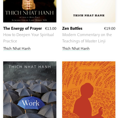
The Energy of Prayer
€
13.00
Zen Battles
€
19.00
How to Deepen Your Spiritual
Modern Commentary on the
Practice
Teachings of Master Linji
Thich Nhat Hanh
Thich Nhat Hanh