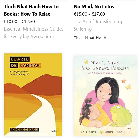
Thich Nhat Hanh How To
No Mud, No Lotus
Rango
Books: How To Relax
€
15.00
-
€
17.00
Rango
de
€
10.00
-
€
12.50
The Art of Transforming
de
precios:
Essential Mindfulness Guides
Suffering
precios:
desde
for Everyday Awakening
Thich Nhat Hanh
desde
€15.00
€10.00
hasta
hasta
€17.00
€12.50