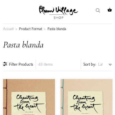
Skip
Buscar:
to
content
Accueil
>
Product Format
>
Pasta blanda
Pasta blanda
Filter Products
63 items
Sort by: