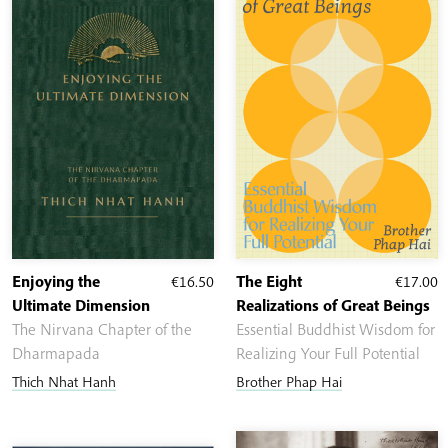
Enjoying the
€
16.50
The Eight
€
17.00
Ultimate Dimension
Realizations of Great Beings
The Nirvana Chapter of the
Essential Buddhist Wisdom for
Dharmapada
Realizing Your Full Potential
Thich Nhat Hanh
Brother Phap Hai