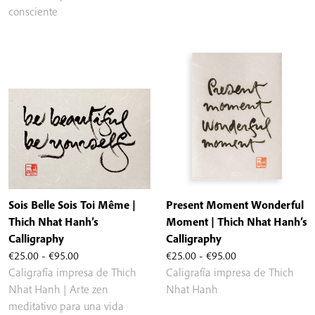
€25.00
€25.00
consciente
hasta
hasta
€95.00
€95.00
Sois Belle Sois Toi Même |
Present Moment Wonderful
Thich Nhat Hanh’s
Moment | Thich Nhat Hanh’s
Calligraphy
Calligraphy
Rango
Rango
€
25.00
-
€
95.00
€
25.00
-
€
95.00
de
de
Caligrafía impresa de Thich
Caligrafía impresa de Thich
precios:
precios:
Nhat Hanh | Arte zen
Nhat Hanh
desde
desde
meditativo para una vida