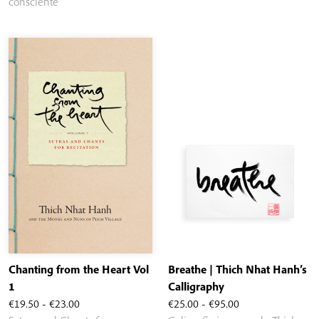
€25.00
€25.00
consciente
hasta
€95.00
Chanting from the Heart Vol
Breathe | Thich Nhat Hanh’s
1
Calligraphy
Rango
Rango
€
19.50
-
€
23.00
€
25.00
-
€
95.00