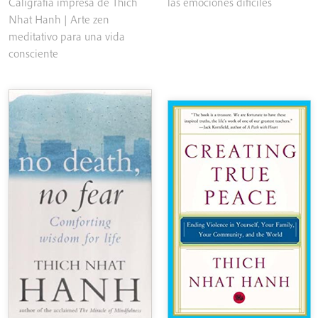
de
precios:
Caligrafía impresa de Thich
las emociones dificiles
precios:
desde
Nhat Hanh | Arte zen
desde
€16.00
meditativo para una vida
€25.00
hasta
consciente
hasta
€17.50
€95.00