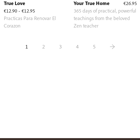
True Love
Your True Home
€
26.95
Rango
€
12.90
-
€
12.95
365 days of practical, powerful
de
Practicas Para Renovar El
teachings from the beloved
precios:
Corazon
Zen teacher
desde
€12.90
1
2
3
4
5
→
hasta
€12.95