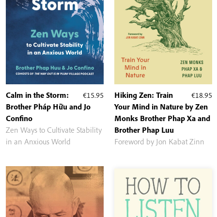
Calm in the Storm:
€
15.95
Hiking Zen: Train
€
18.95
Brother Pháp Hữu and Jo
Your Mind in Nature by Zen
Confino
Monks Brother Phap Xa and
Zen Ways to Cultivate Stability
Brother Phap Luu
in an Anxious World
Foreword by Jon Kabat Zinn