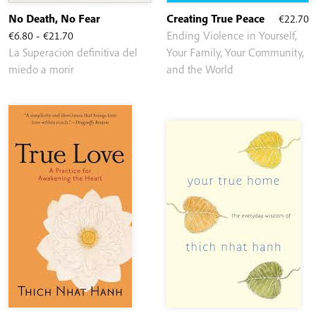
No Death, No Fear
Creating True Peace
€
22.70
Rango
€
6.80
-
€
21.70
Ending Violence in Yourself,
de
La Superacion definitiva del
Your Family, Your Community,
precios:
miedo a morir
and the World
desde
€6.80
hasta
€21.70