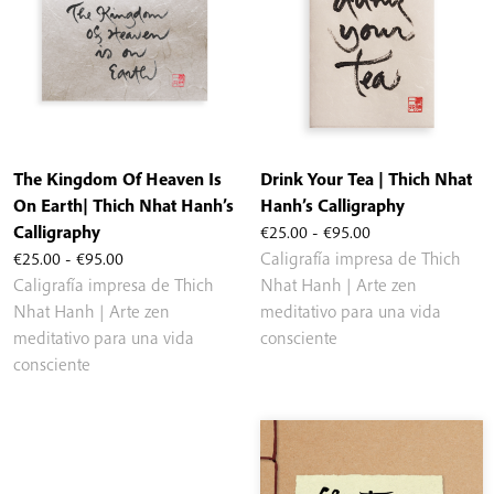
The Kingdom Of Heaven Is
Drink Your Tea | Thich Nhat
On Earth| Thich Nhat Hanh’s
Hanh’s Calligraphy
Rango
Calligraphy
€
25.00
-
€
95.00
Rango
de
€
25.00
-
€
95.00
Caligrafía impresa de Thich
de
precios:
Caligrafía impresa de Thich
Nhat Hanh | Arte zen
precios:
desde
Nhat Hanh | Arte zen
meditativo para una vida
desde
€25.00
meditativo para una vida
consciente
€25.00
hasta
consciente
hasta
€95.00
€95.00