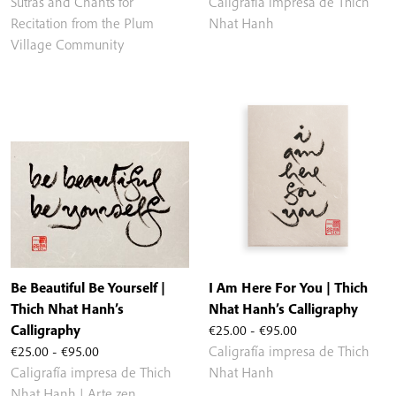
de
de
Sutras and Chants for
Caligrafía impresa de Thich
precios:
precios:
Recitation from the Plum
Nhat Hanh
desde
desde
Village Community
€19.50
€25.00
hasta
hasta
€23.00
€95.00
Be Beautiful Be Yourself |
I Am Here For You | Thich
Thich Nhat Hanh’s
Nhat Hanh’s Calligraphy
Rango
Calligraphy
€
25.00
-
€
95.00
Rango
de
€
25.00
-
€
95.00
Caligrafía impresa de Thich
de
precios:
Caligrafía impresa de Thich
Nhat Hanh
precios:
desde
Nhat Hanh | Arte zen