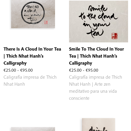
There Is A Cloud In Your Tea
Smile To The Cloud In Your
| Thich Nhat Hanh’s
Tea | Thich Nhat Hanh’s
Calligraphy
Calligraphy
Rango
Rango
€
25.00
-
€
95.00
€
25.00
-
€
95.00
de
de
Caligrafía impresa de Thich
Caligrafía impresa de Thich
precios:
precios:
Nhat Hanh
Nhat Hanh | Arte zen
desde
desde
meditativo para una vida
€25.00
€25.00
consciente
hasta
hasta
€95.00
€95.00