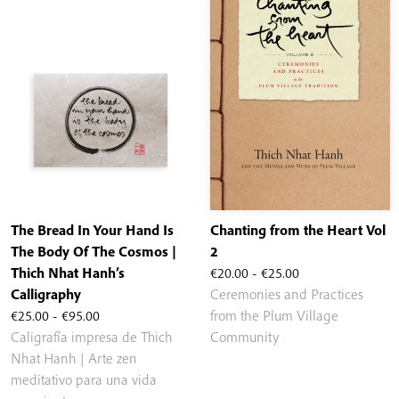
The Bread In Your Hand Is
Chanting from the Heart Vol
The Body Of The Cosmos |
2
Rango
Thich Nhat Hanh’s
€
20.00
-
€
25.00
de
Calligraphy
Ceremonies and Practices
Rango
precios:
€
25.00
-
€
95.00
from the Plum Village
de
desde
Caligrafía impresa de Thich
Community
precios:
€20.00
Nhat Hanh | Arte zen
desde
hasta
meditativo para una vida