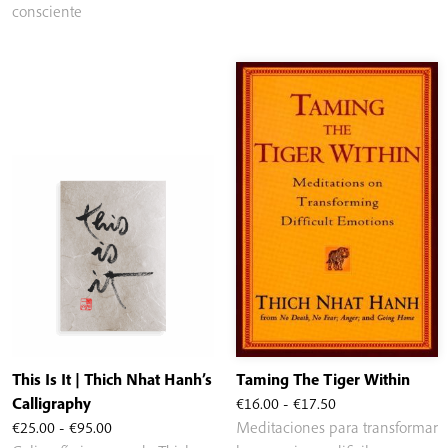
€25.00
€25.00
consciente
hasta
hasta
€95.00
€95.00
This Is It | Thich Nhat Hanh’s
Taming The Tiger Within
Rango
Calligraphy
€
16.00
-
€
17.50
Rango
de
€
25.00
-
€
95.00
Meditaciones para transformar