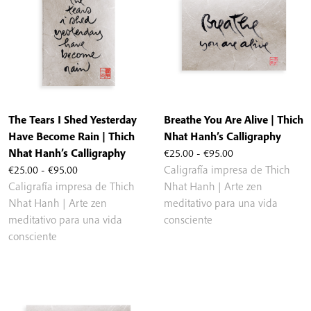
The Tears I Shed Yesterday
Breathe You Are Alive | Thich
Have Become Rain | Thich
Nhat Hanh’s Calligraphy
Rango
Nhat Hanh’s Calligraphy
€
25.00
-
€
95.00
Rango
de
€
25.00
-
€
95.00
Caligrafía impresa de Thich
de
precios:
Caligrafía impresa de Thich
Nhat Hanh | Arte zen
precios:
desde
Nhat Hanh | Arte zen
meditativo para una vida
desde
€25.00
meditativo para una vida
consciente
€25.00
hasta
consciente
hasta
€95.00
€95.00