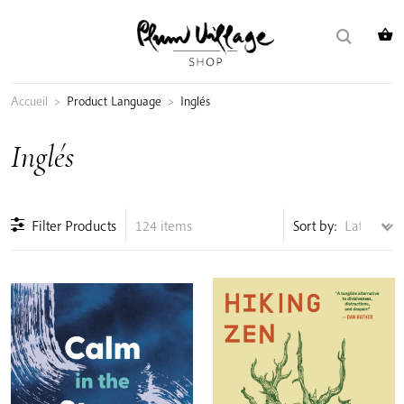
Skip
Buscar:
to
content
Accueil
>
Product Language
>
Inglés
Inglés
Filter Products
124 items
Sort by: