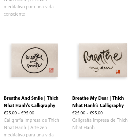
desde
€25.00
meditativo para una vida
€25.00
hasta
consciente
hasta
€95.00
€95.00
Breathe And Smile | Thich
Breathe My Dear | Thich
Nhat Hanh’s Calligraphy
Nhat Hanh’s Calligraphy
Rango
Rango
€
25.00
-
€
95.00
€
25.00
-
€
95.00
de
de
Caligrafía impresa de Thich
Caligrafía impresa de Thich
precios:
precios:
Nhat Hanh | Arte zen
Nhat Hanh
desde
desde
meditativo para una vida