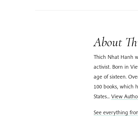
About Th
Thich Nhat Hanh w
activist. Born in 
age of sixteen. Ov
100 books, which h
States...
View Autho
See everything fr