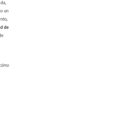
ada,
mo un
nto,
ad de
de
 cómo