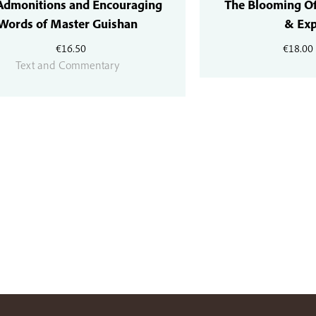
Admonitions and Encouraging
The Blooming Of
Words of Master Guishan
& Ex
€
16.50
€
18.00
Text and Commentary