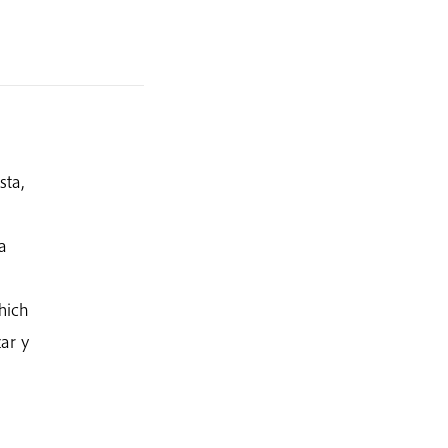
sta,
a
Thich
ar y