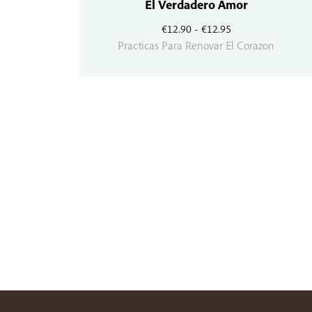
El Verdadero Amor
Rango
€
12.90
-
€
12.95
de
Practicas Para Renovar El Corazon
precios:
desde
€12.90
hasta
€12.95