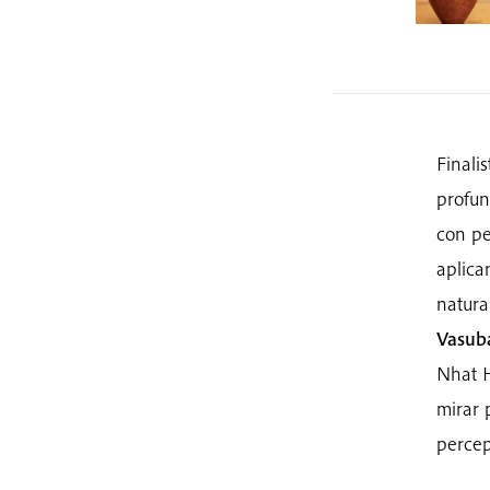
Finali
profun
con pe
aplica
natura
Vasub
Nhat H
mirar 
percep