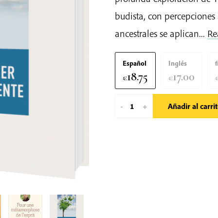
budista, con percepciones
ancestrales se aplican...
Re
Español
Inglés
18.75
17.00
€
€
Understanding
-
+
Añadir al carri
Our
Mind
cantidad