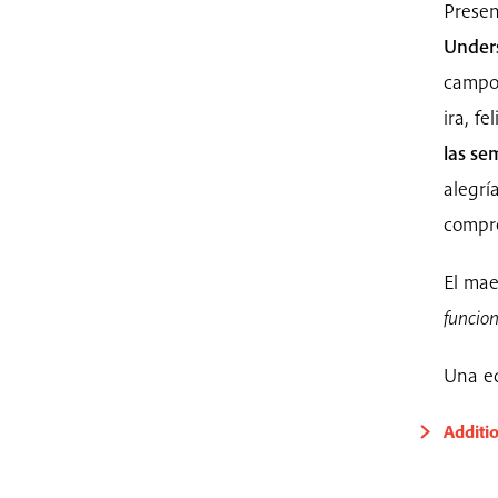
Presen
Under
campo 
ira, fe
las se
alegrí
compre
El mae
funcion
Una ed
Additi