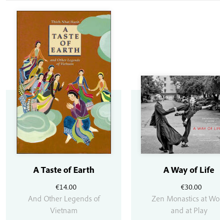
A Taste of Earth
A Way of Life
€
14.00
€
30.00
And Other Legends of
Zen Monastics at Wo
Vietnam
and at Play