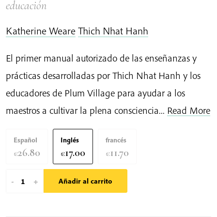
educación
Katherine Weare
Thich Nhat Hanh
El primer manual autorizado de las enseñanzas y
prácticas desarrolladas por Thich Nhat Hanh y los
educadores de Plum Village para ayudar a los
maestros a cultivar la plena consciencia...
Read More
Español
Inglés
francés
26.80
17.00
11.70
€
€
€
Los
-
+
Añadir al carrito
Educadores
Felices