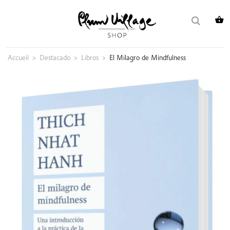
Skip
Buscar:
to
content
Accueil
>
Destacado
>
Libros
>
El Milagro de Mindfulness