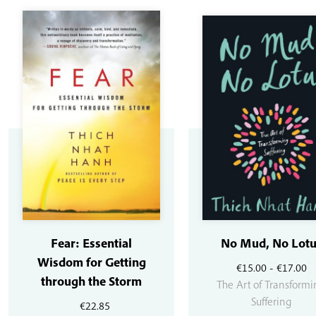
Fear: Essential
No Mud, No Lotu
Wisdom for Getting
R
€
15.00
-
€
17.00
through the Storm
d
The Art of Transform
pr
Suffering
€
22.85