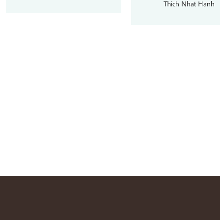
d
Thich Nhat Hanh
€1
ha
€1