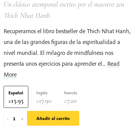
Un clásico atemporal escrito por el maestro zen
Thich Nhat Hanh
Recuperamos el libro bestseller de Thich Nhat Hanh,
una de las grandes figuras de la espiritualidad a
nivel mundial. El milagro de mindfulness nos
presenta unos ejercicios para aprender el...
Read
More
Español
Inglés
francés
15.95
17.90
7.20
€
€
€
El
-
+
Añadir al carrito
Milagro
de