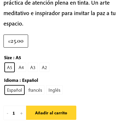
práctica de atención plena en tinta. Un arte
meditativo e inspirador para invitar la paz a tu
espacio.
25.00
€
Size
: A5
A5
A4
A3
A2
Idioma
: Español
Español
francés
Inglés
Respira
-
+
Añadir al carrito
Cariño
|