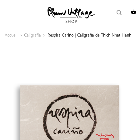
Skip
Buscar:
to
content
Accueil
>
Caligrafía
>
Respira Cariño | Caligrafía de Thich Nhat Hanh