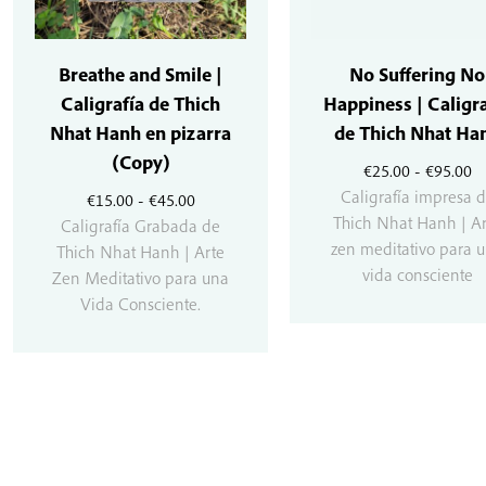
Breathe and Smile |
No Suffering No
Caligrafía de Thich
Happiness | Caligra
Nhat Hanh en pizarra
de Thich Nhat Ha
(Copy)
R
€
25.00
-
€
95.00
d
Caligrafía impresa 
Rango
€
15.00
-
€
45.00
pr
Thich Nhat Hanh | Ar
de
Caligrafía Grabada de
d
zen meditativo para 
precios:
Thich Nhat Hanh | Arte
€2
vida consciente
desde
Zen Meditativo para una
ha
€15.00
Vida Consciente.
€9
hasta
€45.00