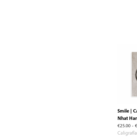
Smile | C
Nhat Ha
€
25.00
-
Caligrafí