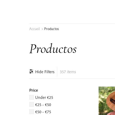
Skip
to
content
Accueil
>
Productos
Buscar:
Productos
Hide Filters
357 items
Price
Under €25
€25 - €50
€50 - €75