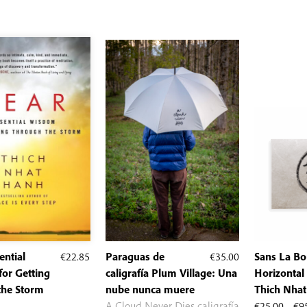
hasta
€95.00
ential
€
22.85
Paraguas de
€
35.00
Sans La Bo
or Getting
caligrafía Plum Village: Una
Horizontal 
the Storm
nube nunca muere
Thich Nha
A Cloud Never Dies caligrafía
€
25.00
-
€
9