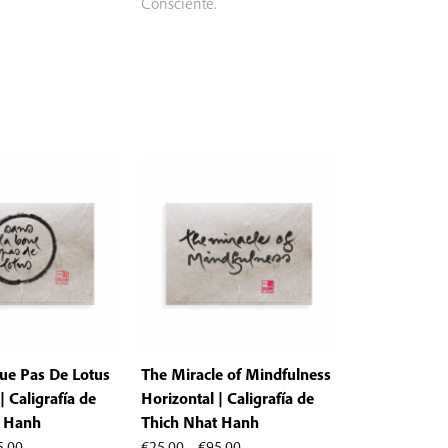
€15.00
Consciente.
hasta
€45.00
ue Pas De Lotus
The Miracle of Mindfulness
| Caligrafía de
Horizontal | Caligrafía de
t Hanh
Thich Nhat Hanh
Rango
Rango
5.00
€
25.00
-
€
95.00