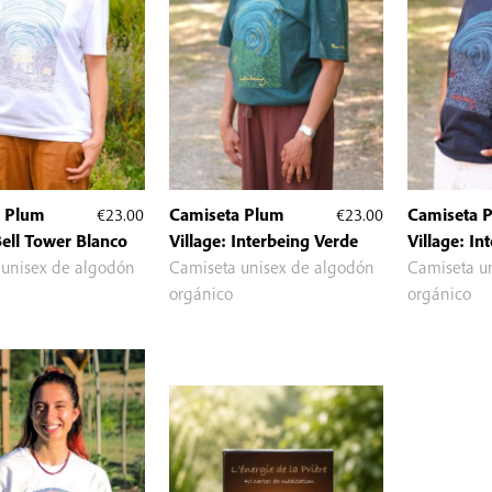
a Plum
€
23.00
Camiseta Plum
€
23.00
Camiseta 
Bell Tower Blanco
Village: Interbeing Verde
Village: In
 unisex de algodón
Camiseta unisex de algodón
Camiseta u
orgánico
orgánico