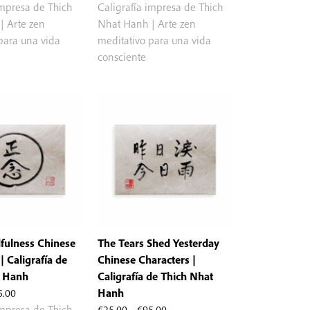
de
de
impresa de Thich
Caligrafía impresa de Thich
precios:
precios:
| Arte zen
Nhat Hanh | Arte zen
desde
desde
para una vida
meditativo para una vida
€25.00
€25.00
consciente
hasta
hasta
€95.00
€95.00
fulness Chinese
The Tears Shed Yesterday
| Caligrafía de
Chinese Characters |
t Hanh
Caligrafía de Thich Nhat
Rango
5.00
Hanh
de
Rango
impresa de Thich
€
25.00
-
€
95.00