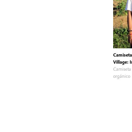
Camiset
Village: 
Camiseta
orgánico