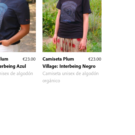
Plum
€
23.00
Camiseta Plum
€
23.00
terbeing Azul
Village: Interbeing Negro
nisex de algodón
Camiseta unisex de algodón
orgánico