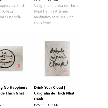
de
de
impresa de Thich
Caligrafía impresa de Thich
precios:
precios:
| Arte zen
Nhat Hanh | Arte zen
desde
desde
para una vida
meditativo para una vida
€25.00
€25.00
consciente
hasta
hasta
€95.00
€95.00
ng No Happiness
Drink Your Cloud |
a de Thich Nhat
Caligrafía de Thich Nhat
Hanh
Rango
Rango
5.00
€
25.00
-
€
95.00