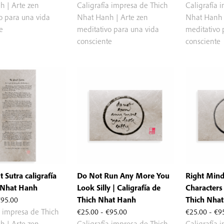
precios:
de
 | Arte zen
Caligrafía impresa de Thich
Caligrafía 
desde
precios:
o para una vida
Nhat Hanh | Arte zen
Nhat Hanh 
€25.00
desde
e
meditativo para una vida
meditativo 
hasta
€25.00
consciente
consciente
€95.00
hasta
€95.00
 Sutra caligrafía
Do Not Run Any More You
Right Mind
 Nhat Hanh
Look Silly | Caligrafía de
Characters 
Rango
€
95.00
Thich Nhat Hanh
Thich Nha
de
Rango
a impresa de Thich
€
25.00
-
€
95.00
€
25.00
-
€
9
precios:
de
 | Arte zen
Caligrafía impresa de Thich
Caligrafía 