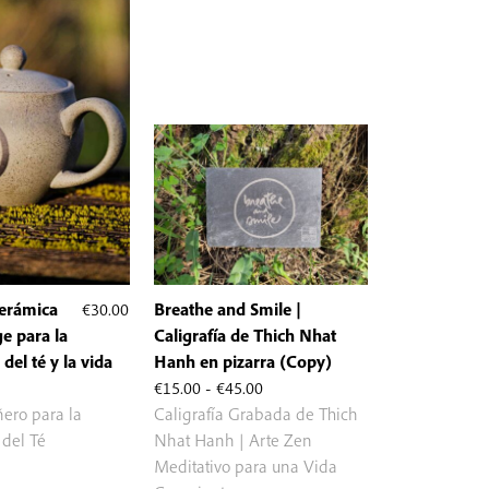
cerámica
€
30.00
Breathe and Smile |
e para la
Caligrafía de Thich Nhat
del té y la vida
Hanh en pizarra (Copy)
Rango
€
15.00
-
€
45.00
de
ro para la
Caligrafía Grabada de Thich
precios:
 del Té
Nhat Hanh | Arte Zen
desde
Meditativo para una Vida