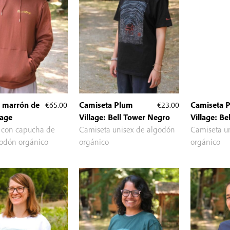
 marrón de
€
65.00
Camiseta Plum
€
23.00
Camiseta 
lage
Village: Bell Tower Negro
Village: Be
 con capucha de
Camiseta unisex de algodón
Camiseta u
odón orgánico
orgánico
orgánico