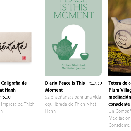
| Caligrafía de
Diario Peace Is This
€
17.50
Tetera de 
at Hanh
Moment
Plum Villag
Rango
€
95.00
52 enseñanzas para una vida
meditación 
de
a impresa de Thich
equilibrada de Thich Nhat
consciente
precios:
nh
Hanh
Un Compañe
desde
Meditación
€25.00
Consciente