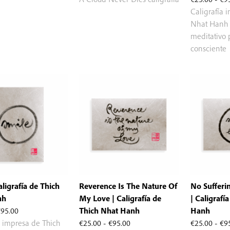
Caligrafía 
Nhat Hanh 
meditativo 
consciente
aligrafía de Thich
Reverence Is The Nature Of
No Sufferi
nh
My Love | Caligrafía de
| Caligrafí
Rango
€
95.00
Thich Nhat Hanh
Hanh
de
Rango
a impresa de Thich
€
25.00
-
€
95.00
€
25.00
-
€
9