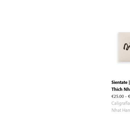
Sientate 
Thich Nh
€
25.00
-
Caligrafí
Nhat Ha