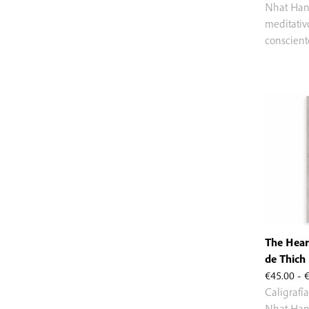
Nhat Hanh
meditativ
conscient
The Heart
de Thich
€
45.00
-
Caligrafí
Nhat Hanh