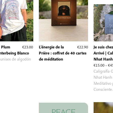
a Plum
€
23.00
L’énergie de la
€
22.90
Je suis che
Interbeing Blanco
Prière : coffret de 40 cartes
Arrivé | Ca
 unisex de algodón
de méditation
Nhat Hanh 
€
15.00
-
€
4
Caligrafía 
Nhat Hanh 
Meditativo
Consciente.