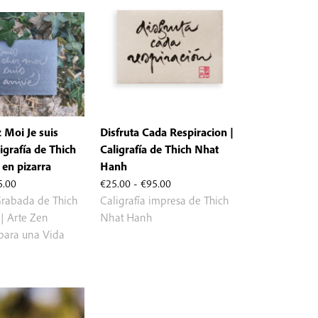
z Moi Je suis
Disfruta Cada Respiracion |
ligrafía de Thich
Caligrafía de Thich Nhat
en pizarra
Hanh
Rango
Rango
5.00
€
25.00
-
€
95.00
de
de
Grabada de Thich
Caligrafía impresa de Thich
precios:
precios:
| Arte Zen
Nhat Hanh
desde
desde
 para una Vida
€15.00
€25.00
hasta
hasta
€45.00
€95.00