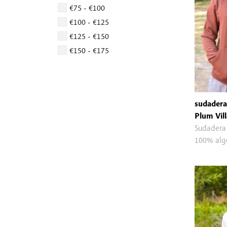
€75 - €100
€100 - €125
€125 - €150
€150 - €175
sudadera
Plum Vil
Sudadera
100% alg