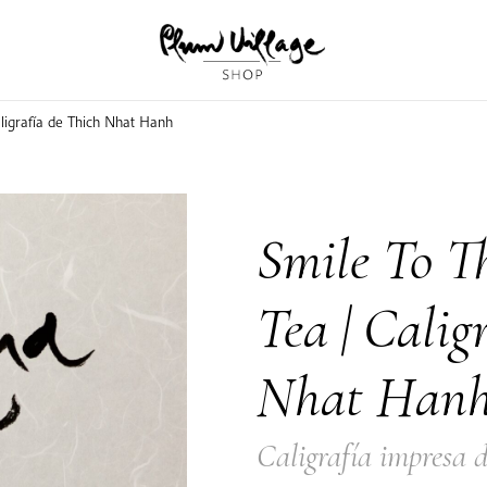
aligrafía de Thich Nhat Hanh
Smile To T
Tea | Calig
Nhat Han
Caligrafía impresa 