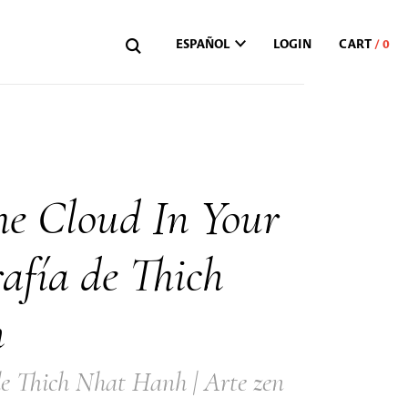
ESPAÑOL
LOGIN
he Cloud In Your
rafía de Thich
h
de Thich Nhat Hanh | Arte zen