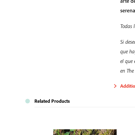
arte d
serena
Todas l
Si dese
que ha
el que
en The
Additi
Related Products