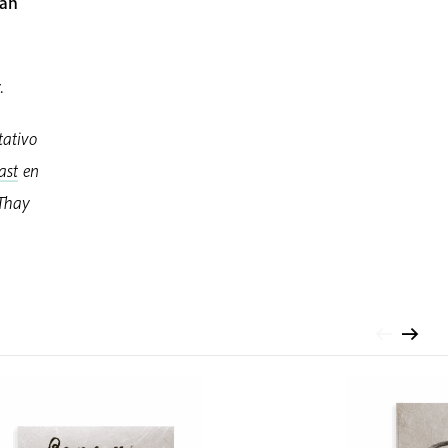
tan
.
tativo
ast
en
 Thay