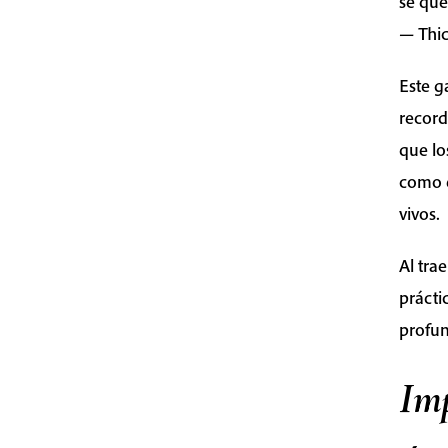
sé que
— Thi
Este g
record
que lo
como e
vivos.
Al tra
prácti
profu
Im