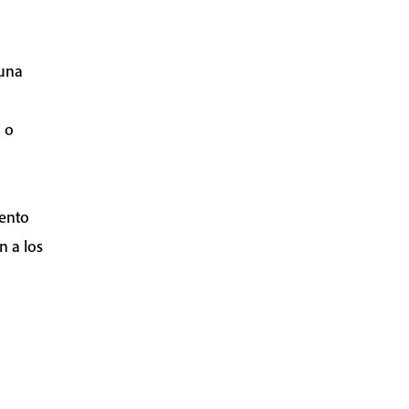
 una
 o
iento
n a los