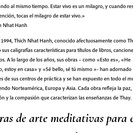
ando al mismo tiempo. Estar vivo es un milagro, y cuando re
ención, tocas el milagro de estar vivo.»
ch Nhat Hanh
 1994, Thich Nhat Hanh, conocido afectuosamente como Th
 sus caligrafías características para títulos de libros, cancion
los. A lo largo de los años, sus obras – como «Esto es», «He
o, estoy en casa» y «Sé bello, sé tú mismo »- han adornado 
s de sus centros de práctica y se han expuesto en todo el 
endo Norteamérica, Europa y Asia. Cada obra refleja la paz, 
ón y la compasión que caracterizan las enseñanzas de Thay.
as de arte meditativas para e