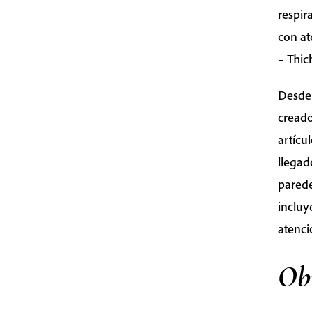
respir
con at
– Thi
Desde
creado
artícu
llegad
parede
incluy
atenci
Obr