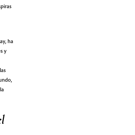
spiras
ay, ha
es y
las
mundo,
la
l