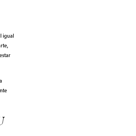
l igual
rte,
estar
a
ente
U