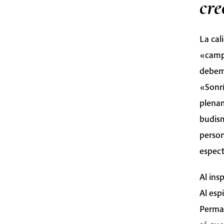
cre
La cal
«camp
debemo
«Sonrí
plenam
budism
person
espect
Al ins
Al espi
Perma