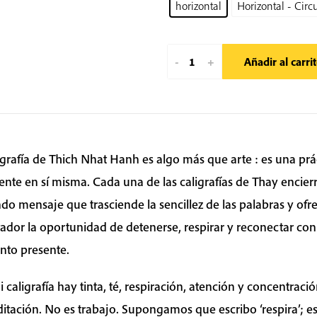
horizontal
Horizontal - Circ
Smile
-
+
Añadir al carri
To
The
Cloud
In
Your
igrafía de Thich Nhat Hanh es algo más que arte : es una prá
Tea
ente en sí misma. Cada una de las caligrafías de Thay encier
|
do mensaje que trasciende la sencillez de las palabras y ofre
Caligrafía
ador la oportunidad de detenerse, respirar y reconectar con
de
to presente.
Thich
Nhat
 caligrafía hay tinta, té, respiración, atención y concentració
Hanh
itación. No es trabajo. Supongamos que escribo ‘respira’; e
cantidad