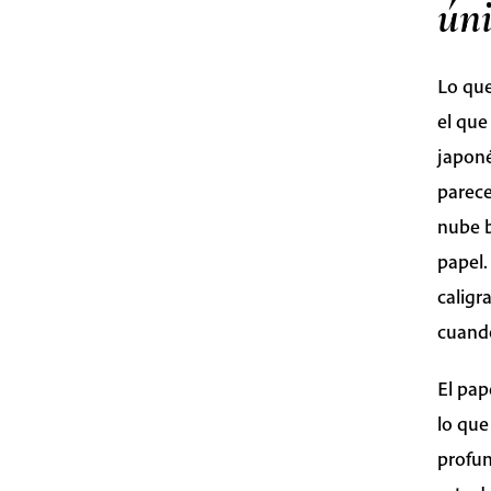
ún
Lo que
el que
japoné
parec
nube b
papel.
caligr
cuando
El pap
lo que
profun