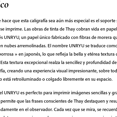
ico
 hace que esta caligrafía sea aún más especial es el soporte
 se imprime. Las obras de tinta de Thay cobran vida en pape
s UNRYU, un papel único fabricado con fibras de morera q
en nubes arremolinadas. El nombre UNRYU se traduce com
orrosa » en japonés, lo que refleja la bella y etérea textura 
 Esta textura excepcional realza la sencillez y profundidad d
afía, creando una experiencia visual impresionante, sobre to
 está retroiluminado o colgado libremente en su espacio.
el UNRYU es perfecto para imprimir imágenes sencillas y grá
 permite que las frases conscientes de Thay destaquen y re
damente en el observador. Cada vez que se mira, se recuerd