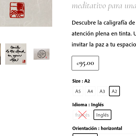
meditativo para una
Descubre la caligrafía d
atención plena en tinta. 
invitar la paz a tu espacio
95.00
€
Size
: A2
A5
A4
A3
A2
Idioma
: Inglés
francés
Inglés
Orientación
: horizontal