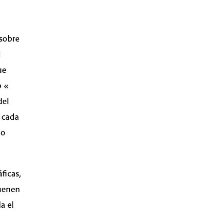
 sobre
l
ue
o «
del
e cada
do
ficas,
suenen
a el