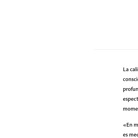
La cal
consci
profun
espect
momen
«En mi
es med