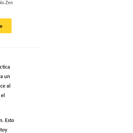
ulo Zen
to
ctica
ra un
ce al
 el
n. Esto
stoy