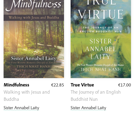
Mindfulness
€
22.85
True Virtue
€
17.00
Walking with Jesus and
The Journey of an English
Buddha
Buddhist Nun
Sister Annabel Laity
Sister Annabel Laity