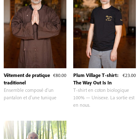
Vêtement de pratique
€
80.00
Plum Village T-shirt:
€
23.00
traditionel
The Way Out Is In
Ensemble composé d'un
T-shirt en coton biologique
pantalon et d'une tunique
100% — Unisexe. La sortie est
en nous.