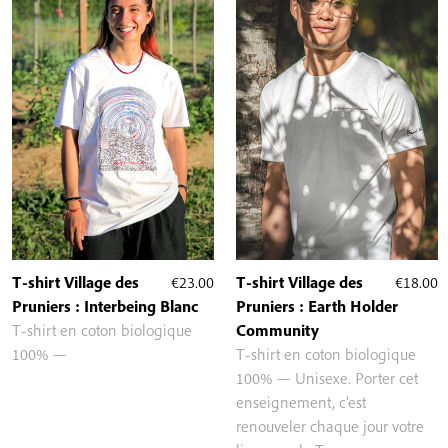
T-shirt Village des
€
23.00
T-shirt Village des
€
18.00
Pruniers : Interbeing Blanc
Pruniers : Earth Holder
T-shirt en coton biologique
Community
100% —
T-shirt en coton biologique
100% — Unisexe. Porter cet
enseignement, c'est
renouveler chaque jour votre