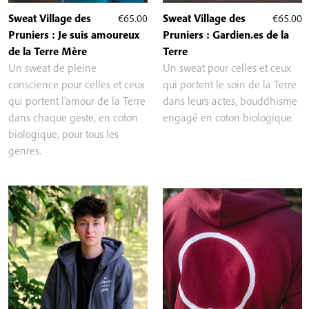
Sweat Village des
€
65.00
Sweat Village des
€
65.00
Pruniers : Je suis amoureux
Pruniers : Gardien.es de la
de la Terre Mère
Terre
Un sweat de pleine
Un sweat pour celles et ceux
conscience pour celles et ceux
qui portent le soin de la Terre
qui portent l'amour de la Terre
dans leurs actes, bouddhisme
dans chaque geste, en coton
engagé en coton biologique.
biologique, pour tous les
genres.