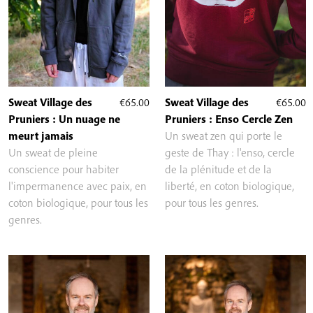
Sweat Village des
€
65.00
Sweat Village des
€
65.00
Pruniers : Un nuage ne
Pruniers : Enso Cercle Zen
meurt jamais
Un sweat zen qui porte le
Un sweat de pleine
geste de Thay : l'enso, cercle
conscience pour habiter
de la plénitude et de la
l'impermanence avec paix, en
liberté, en coton biologique,
coton biologique, pour tous les
pour tous les genres.
genres.