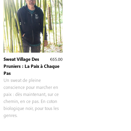
Sweat Village Des
€
65.00
Pruniers : La Paix à Chaque
Pas
Un sweat de pleine
conscience pour marcher en
paix : dès maintenant, sur ce
chemin, en ce pas. En coton
biologique noir, pour tous les
genres.