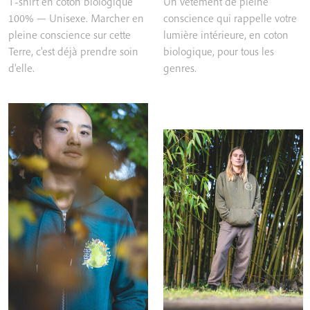
T-shirt en coton biologique
Un vêtement de pleine
100% — Unisexe. Marcher en
conscience qui rappelle votre
pleine conscience sur cette
lumière intérieure, en coton
Terre, c'est déjà prendre soin
biologique, pour tous les
d'elle.
genres.