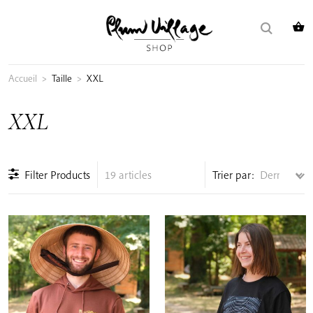
Skip
Rechercher :
to
content
Accueil
>
Taille
>
XXL
XXL
Filter Products
19 articles
Trier par: