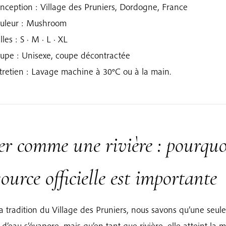
nception : Village des Pruniers, Dordogne, France
uleur : Mushroom
lles : S · M · L · XL
upe : Unisexe, coupe décontractée
tretien : Lavage machine à 30°C ou à la main.
er comme une rivière : pourquo
source officielle est importante
a tradition du Village des Pruniers, nous savons qu’une seule
 d’eau s’évapore, mais qu’en tant que rivière, elle atteint la m