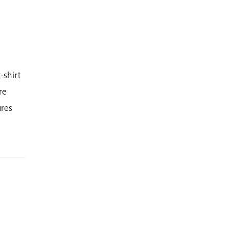
-shirt
re
ures