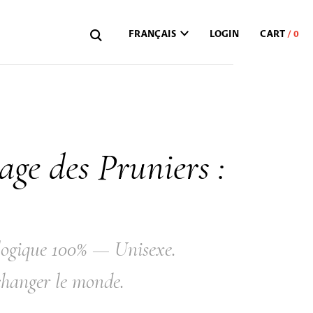
FRANÇAIS
LOGIN
lage des Pruniers :
ologique 100% — Unisexe.
à changer le monde.