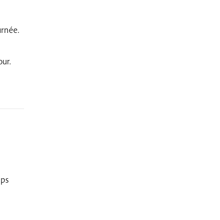
urnée.
ur.
mps