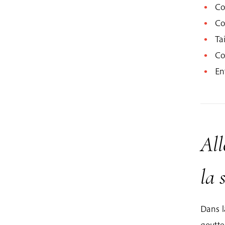
Co
Co
Tai
Co
En
All
la 
Dans l
goutte