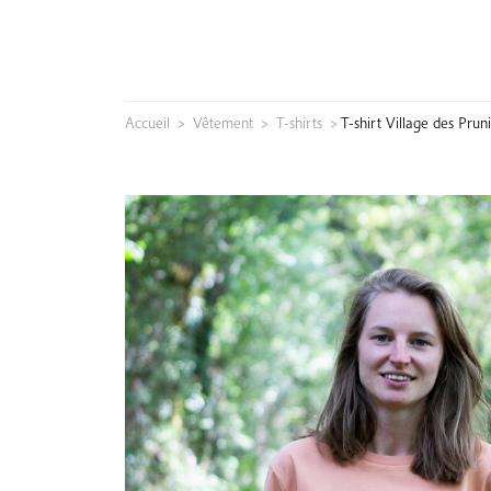
Skip
to
content
Accueil
>
Vêtement
>
T-shirts
>
T-shirt Village des Pru
Rechercher :