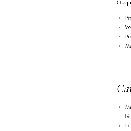
Chaque
Pr
Vo
Po
Ma
Car
Ma
bi
Im