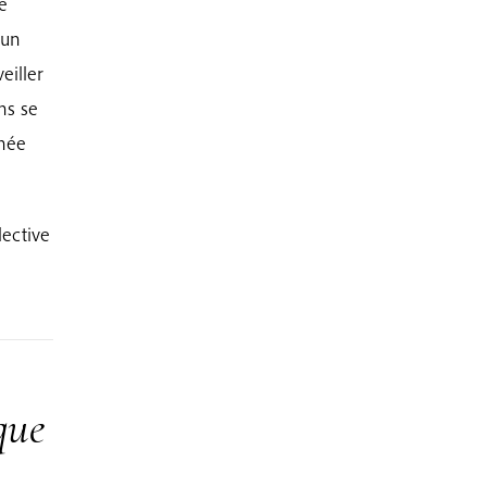
e
 un
eiller
ns se
rnée
lective
que