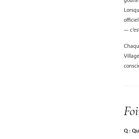
Lorsqu
offici
— c’es
Chaque
Villag
consci
Foi
Q : Qu