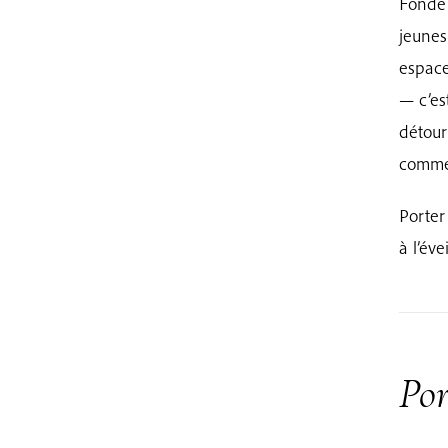
Fondé
jeunes
espace
— c’es
détour
comme 
Porter 
à l’évei
Por