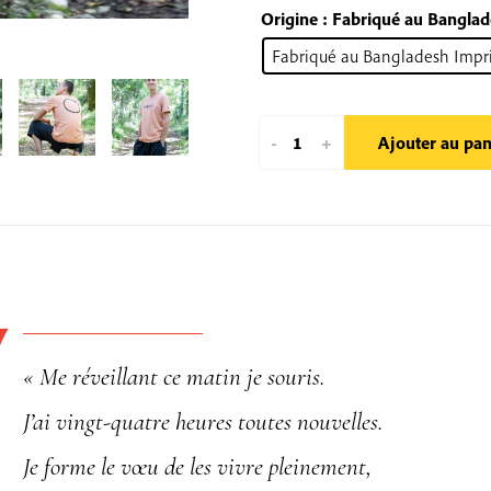
Origine
: Fabriqué au Bangla
Fabriqué au Bangladesh Impr
quantité
-
+
Ajouter au pan
de
T-
shirt
Village
des
Pruniers
:
« Me réveillant ce matin je souris.
Wake
Up
J’ai vingt-quatre heures toutes nouvelles.
Je forme le vœu de les vivre pleinement,