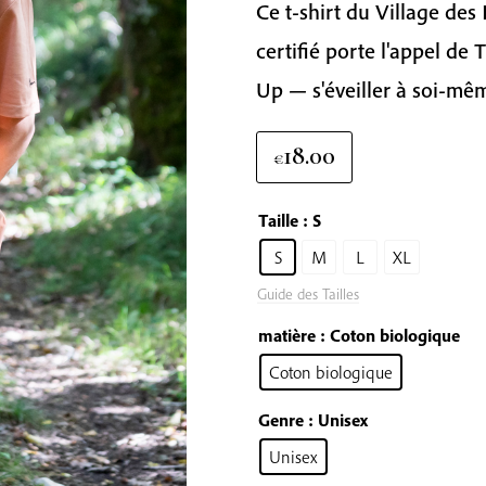
Ce t-shirt du Village de
certifié porte l'appel 
Up — s'éveiller à soi-mêm
18.00
€
Taille
: S
S
M
L
XL
Guide des Tailles
matière
: Coton biologique
Coton biologique
Genre
: Unisex
Unisex