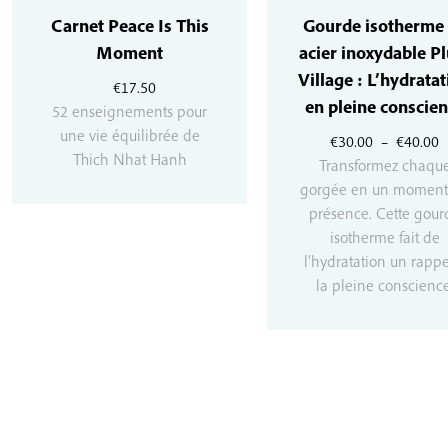
Carnet Peace Is This
Gourde isotherme
Moment
acier inoxydable P
Village : L’hydrata
€
17.50
en pleine conscie
52 enseignements pour
une vie équilibrée de
P
€
30.00
–
€
40.00
Thich Nhat Hanh
d
Transformez chaqu
p
gorgée en un moment
€
présence. Cette gour
à
isotherme fait de
€
l'hydratation un rappe
la pleine conscience