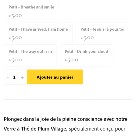
Petit - Breathe and smile
5.00
€
Petit - I have arrived, I am home
Petit - Je suis là pour toi
5.00
5.00
€
€
Petit - The way out is in
Petit - Drink your cloud
5.00
5.00
€
€
quantité
-
+
Ajouter au panier
de
Verre
à
Thé
de
Plongez dans la joie de la pleine conscience avec notre
Plum
Verre à Thé de Plum Village
, spécialement conçu pour
Village