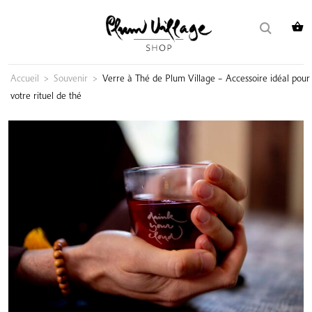
Skip
Rechercher :
to
content
Accueil
>
Souvenir
>
Verre à Thé de Plum Village – Accessoire idéal pour
votre rituel de thé