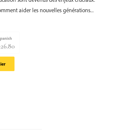
ment aider les nouvelles générations...
panish
26.80
€
ier