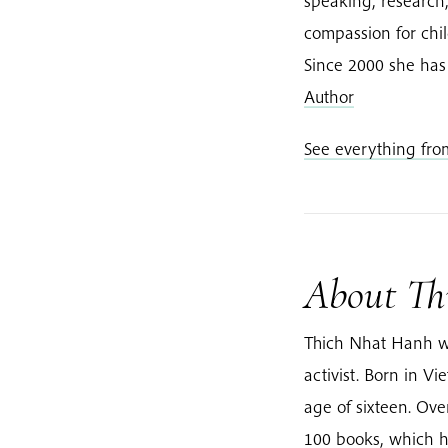
speaking, researc
compassion for chi
Since 2000 she has
Author
See everything fr
About Th
Thich Nhat Hanh w
activist. Born in 
age of sixteen. Ov
100 books, which h