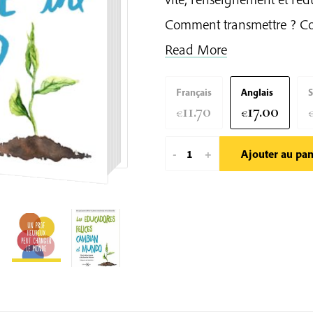
Comment transmettre ? Com
Read More
Français
Anglais
S
11.70
17.00
€
€
quantité
-
+
Ajouter au pan
de
Un
Prof
Heureux
Peut
Changer
Le
Monde