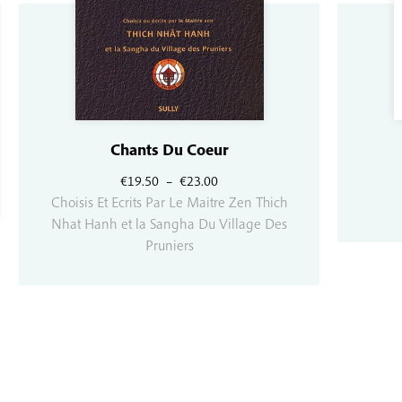
Chants Du Coeur
Plage
€
19.50
–
€
23.00
de
Choisis Et Ecrits Par Le Maitre Zen Thich
prix :
Nhat Hanh et la Sangha Du Village Des
€19.50
Pruniers
à
€23.00