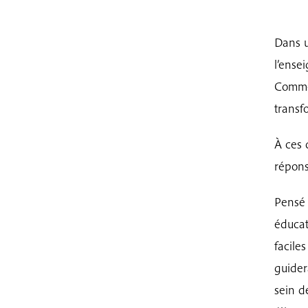
Dans u
l’ense
Commen
transf
À ces 
répons
Pensé 
éducat
facile
guider
sein d