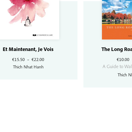
Et Maintenant, Je Vois
The Long Roa
Plage
€
15.50
–
€
22.00
€
10.00
de
A Guide to Wal
Thich Nhat Hanh
prix :
Thich N
€15.50
à
€22.00