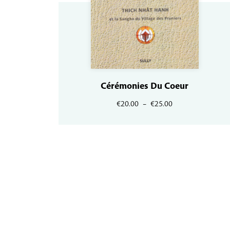
Cérémonies Du Coeur
Plage
€
20.00
–
€
25.00
de
prix :
€20.00
à
€25.00