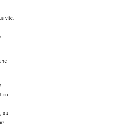
s vite,
à
 une
s
tion
, au
urs