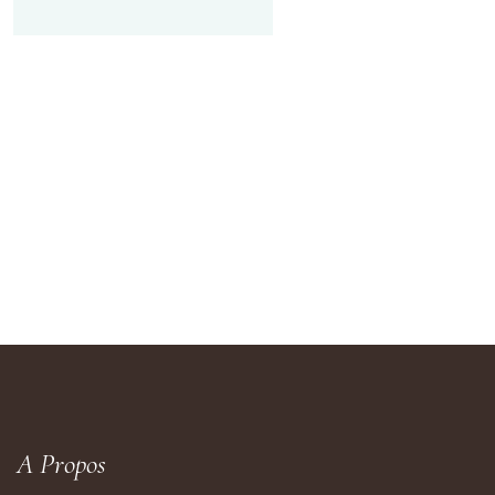
€
à
€10.00
A Propos