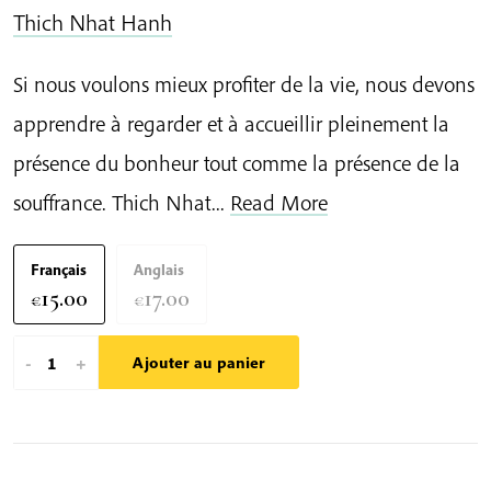
Thich Nhat Hanh
Si nous voulons mieux profiter de la vie, nous devons
apprendre à regarder et à accueillir pleinement la
présence du bonheur tout comme la présence de la
souffrance. Thich Nhat...
Read More
Français
Anglais
15.00
17.00
€
€
quantité
-
+
Ajouter au panier
de
Sans
Boue
Pas