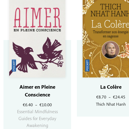
Aimer en Pleine
La Colère
Conscience
P
€
8.70
–
€
24.45
d
Plage
Thich Nhat Hanh
€
6.40
–
€
10.00
pr
de
Essential Mindfulness
€8
prix :
Guides for Everyday
à
€6.40
Awakening