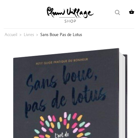
Skip
Rechercher :
to
content
Accueil
>
Livres
>
Sans Boue Pas de Lotus