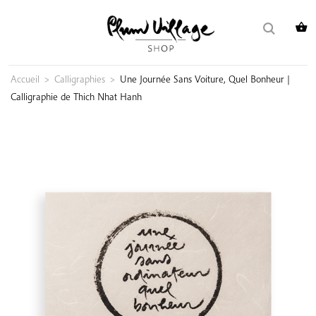
Skip
Rechercher :
to
content
Accueil
>
Calligraphies
>
Une Journée Sans Voiture, Quel Bonheur |
Calligraphie de Thich Nhat Hanh