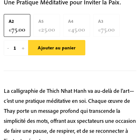
Une Pratique Méditative pour Inviter la Paix.
A2
A5
A4
A3
75.00
25.00
45.00
75.00
€
€
€
€
quantité
-
+
Ajouter au panier
de
Une
Journée
Sans
Voiture,
La calligraphie de Thich Nhat Hanh va au-delà de l’art—
Quel
c’est une pratique méditative en soi. Chaque œuvre de
Bonheur
Thay porte un message profond qui transcende la
|
simplicité des mots, offrant aux spectateurs une occasion
Calligraphie
de faire une pause, de respirer, et de se reconnecter à
de