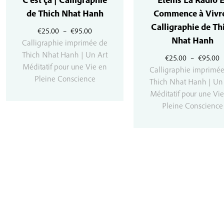
de Thich Nhat Hanh
Commence à Vivre
Calligraphie de Th
Plage
€
25.00
–
€
95.00
Nhat Hanh
de
Calligraphie imprimée de
prix :
Thich Nhat Hanh | Un Art
P
€
25.00
–
€
95.00
€25.00
Méditatif pour une Vie en
d
Calligraphie imprimé
à
Pleine Conscience
p
Thich Nhat Hanh | Un
€95.00
€
Méditatif pour une Vi
à
Pleine Conscience
€