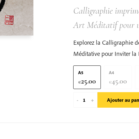
Calligraphie impri
Art Méditatif pour 
Explorez la Calligraphie 
Méditative pour Inviter la 
A5
A4
25.00
45.00
€
€
quantité
-
+
Ajouter au pan
de
Notre
Terre
Mère