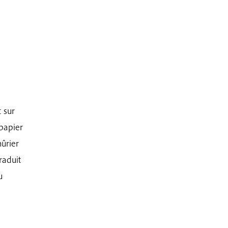
t sur
papier
ûrier
raduit
u