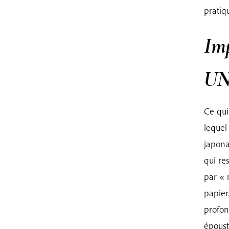
pratiq
Imp
UN
Ce qui
lequel
japona
qui re
par « 
papier
profon
époust