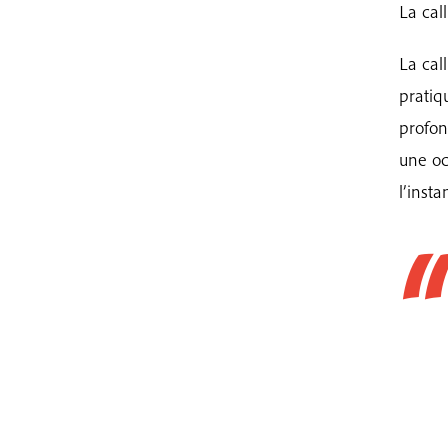
La cal
La cal
pratiq
profon
une oc
l’insta