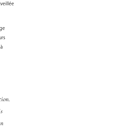
veillée
age
urs
 à
tion.
is
un