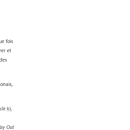
e fois
rer et
 des
onais,
icle
Ici
,
Way Out