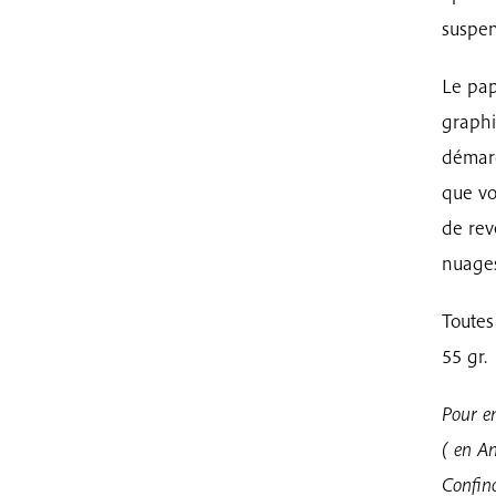
suspen
Le pap
graphi
démarq
que vo
de rev
nuages
Toutes
55 gr.
Pour en
( en A
Confino