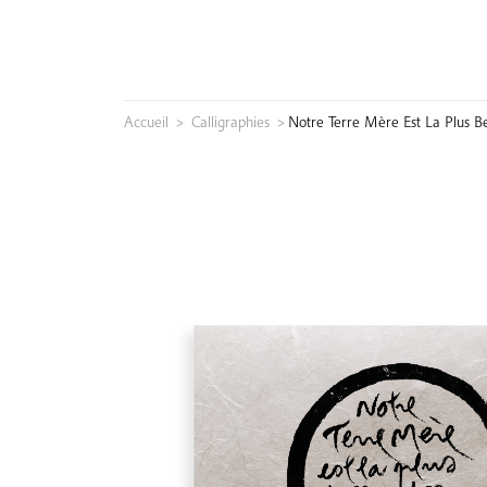
Skip
to
content
Accueil
>
Calligraphies
>
Notre Terre Mère Est La Plus Be
Rechercher :