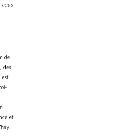
, vous
m de
, des
 est
toi-
en
nce et
Thay.