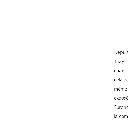
Depuis
Thay, 
chanso
cela »,
même »
exposé
Europe
la com