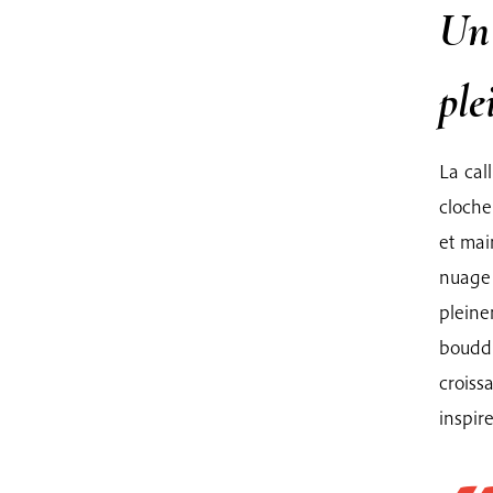
Un 
ple
La cal
cloche
et mai
nuage 
pleine
bouddh
croiss
inspir