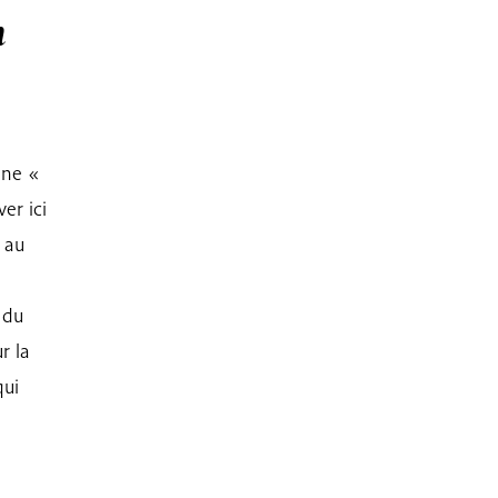
n
une «
er ici
 au
 du
r la
qui