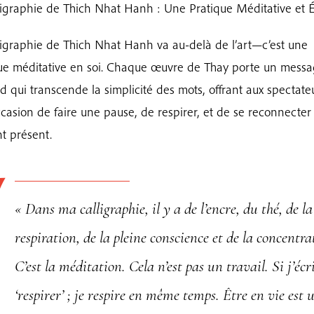
Est
ligraphie de Thich Nhat Hanh : Une Pratique Méditative et É
La
ligraphie de Thich Nhat Hanh va au-delà de l’art—c’est une
Plus
Belle
ue méditative en soi. Chaque œuvre de Thay porte un mess
Des
d qui transcende la simplicité des mots, offrant aux spectate
Bodhisattvas
casion de faire une pause, de respirer, et de se reconnecter
|
nt présent.
Calligraphie
de
Thich
Nhat
« Dans ma calligraphie, il y a de l’encre, du thé, de la
Hanh
respiration, de la pleine conscience et de la concentra
C’est la méditation. Cela n’est pas un travail. Si j’écr
‘respirer’ ; je respire en même temps. Être en vie est 