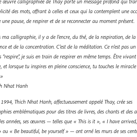
Hanh
 œuvre calligraphiée de Thay porte un message profond qui tra
licité des mots, offrant à celles et ceux qui la contemplent une oc
e une pause, de respirer et de se reconnecter au moment présent.
ma calligraphie, il y a de l’encre, du thé, de la respiration, de la
nce et de la concentration. C’est de la méditation. Ce n’est pas un 
ris “respire”, je suis en train de respirer en même temps. Être vivant
, et lorsque tu inspires en pleine conscience, tu touches le miracle 
 »
ch Nhat Hanh
 1994, Thich Nhat Hanh, affectueusement appelé Thay, crée ses
aphies emblématiques pour des titres de livres, des chants et des ar
des années, ses œuvres — telles que « This is it », « I have arrived
ou « Be beautiful, be yourself » — ont orné les murs de ses cent