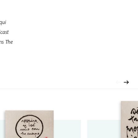
qui
dcast
ns The