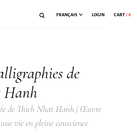
FRANÇAIS
LOGIN
alligraphies de
t Hanh
mée de Thich Nhat Hanh | Œuvre
une vie en pleine conscience