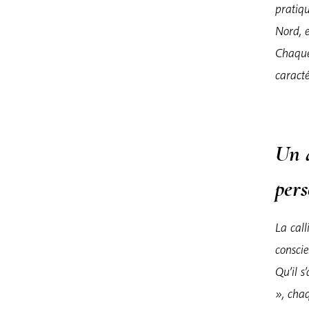
pratiq
Nord, e
Chaque 
caracté
Un 
per
La cal
conscie
Qu’il s
», chaq