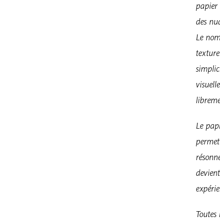
papier
des nua
Le nom
texture
simplic
visuell
libreme
Le pap
permett
résonn
devient
expérie
Toutes 