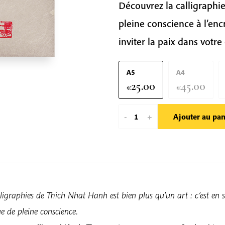
Découvrez la calligraphi
pleine conscience à l’encr
inviter la paix dans votre
A5
A4
25.00
45.00
€
€
quantité
-
+
Ajouter au pan
de
Respira
|
Calligraphies
de
ligraphies de Thich Nhat Hanh est bien plus qu’un art : c’est en 
Thich
e de pleine conscience.
Nhat