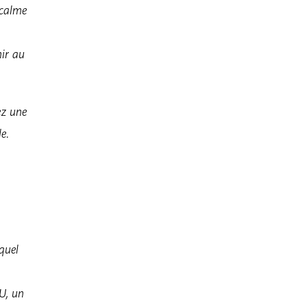
 calme
nir au
ez une
e.
equel
U, un