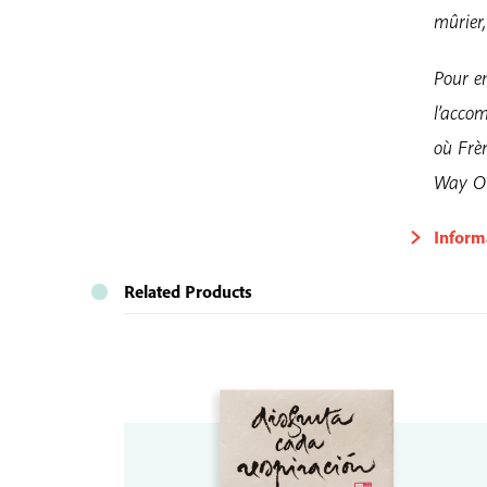
mûrier,
Pour en
l’accom
où Frè
Way Out
Inform
Related Products