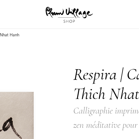
h Nhat Hanh
Respira | C
Thich Nha
Calligraphie impri
zen méditative pour 