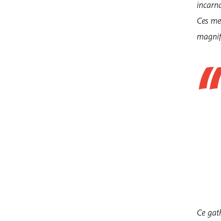
incarn
Ces mes
magnifi
Ce gath