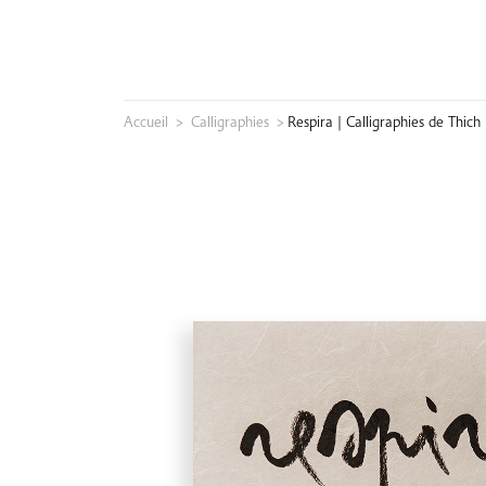
Skip
to
content
Accueil
>
Calligraphies
>
Respira | Calligraphies de Thic
Rechercher :