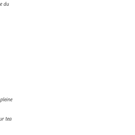
ue du
pleine
ur tea