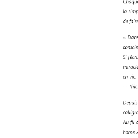
Chaque
la simp
de fair
« Dans 
conscie
Si j’éc
miracle
en vie.
— Thi
Depuis
calligr
Au fil 
home » 