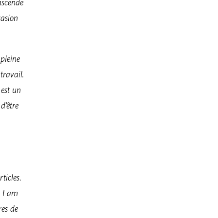
nscende
casion
 pleine
travail.
 est un
d’être
ticles.
, I am
res de