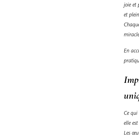
joie et
et plei
Chaque
miracle
En accu
pratiqu
Imp
uni
Ce qui 
elle es
Les œu