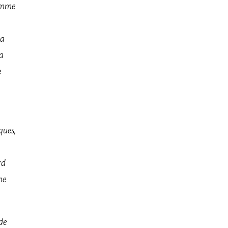
comme
la
la
e
ques,
rd
ne
de