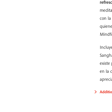
refres
medita
con la
quiene
Mindfu
Inclu
Sangh
existe
en la 
apreci
Additi