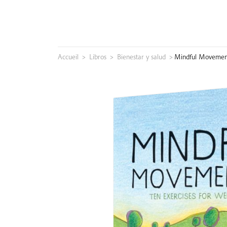
Skip
to
content
Accueil
>
Libros
>
Bienestar y salud
>
Mindful Movemen
Buscar: