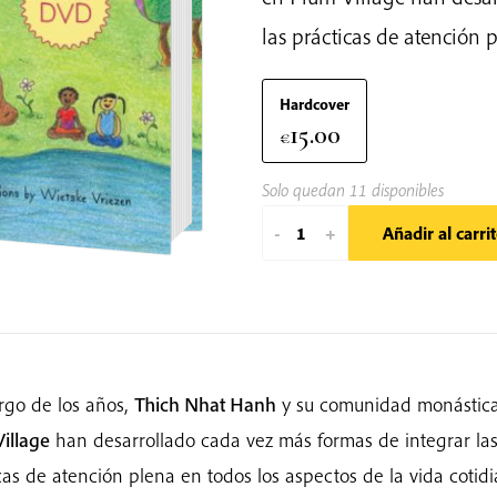
las prácticas de atención p
Hardcover
15.00
€
Solo quedan 11 disponibles
Mindful
-
+
Añadir al carri
Movements
cantidad
argo de los años,
Thich Nhat Hanh
y su comunidad monástic
illage
han desarrollado cada vez más formas de integrar la
cas de atención plena en todos los aspectos de la vida cotidi