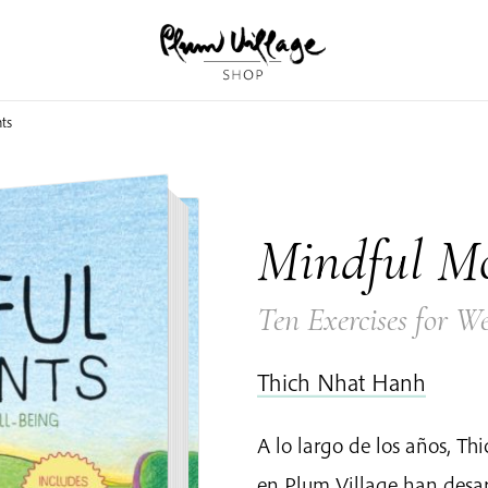
ts
Mindful M
Ten Exercises for We
Thich Nhat Hanh
A lo largo de los años, 
en Plum Village han desar