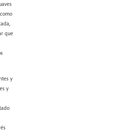
uaves
e como
tada,
ar que
os
ntes y
es y
stado
rés