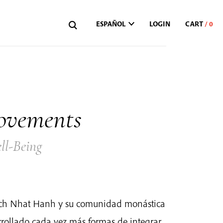
ESPAÑOL
LOGIN
ovements
ll-Being
Thich Nhat Hanh y su comunidad monástica
rollado cada vez más formas de integrar