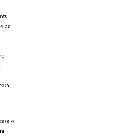
nts
te de
no
n
 para
casa o
ra