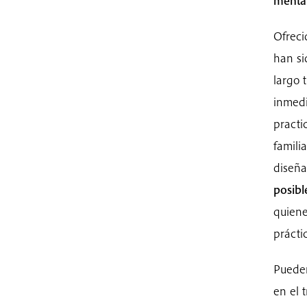
mental
Ofreci
han si
largo 
inmedi
practi
famili
diseña
posibl
quiene
prácti
Pueden
en el 