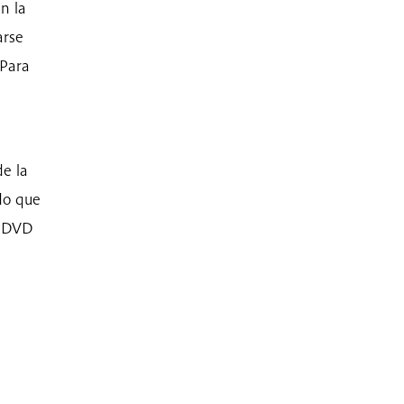
n la
arse
 Para
,
e la
do que
l DVD