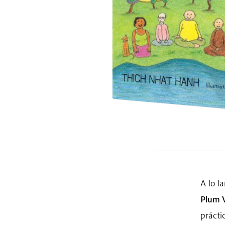
A lo l
Plum V
prácti