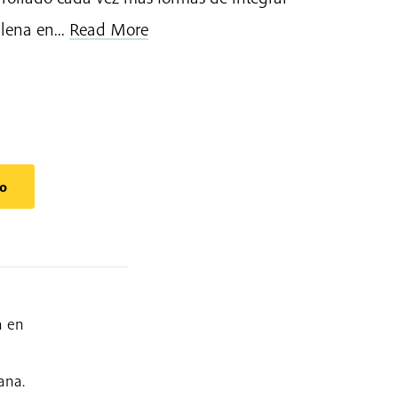
lena en...
Read More
to
a en
s
ana.