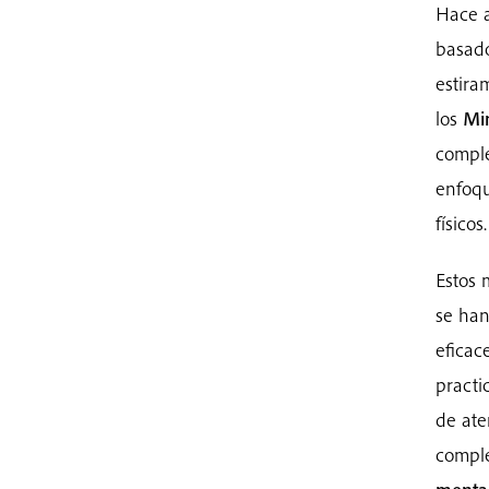
Hace a
basad
estira
los
Mi
comple
enfoqu
físicos.
Estos 
se han
eficac
practi
de ate
comple