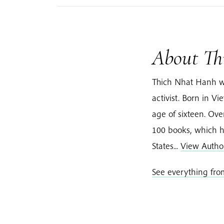
About Th
Thich Nhat Hanh w
activist. Born in 
age of sixteen. Ov
100 books, which h
States...
View Autho
See everything fr