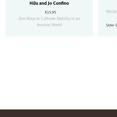
Hữu and Jo Confino
Reclam
€
15.95
Zen Ways to Cultivate Stability in an
Anxious World
Sister