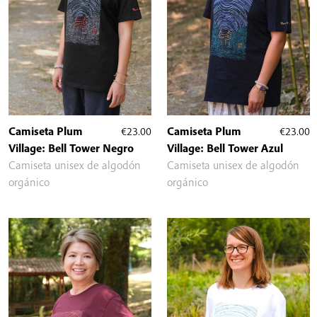
Camiseta Plum
€
23.00
Camiseta Plum
€
23.00
Village: Bell Tower Negro
Village: Bell Tower Azul
Camiseta unisex de algodón
Camiseta unisex de algodón
orgánico
orgánico