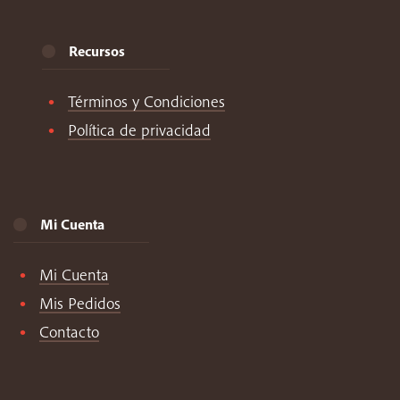
Recursos
Términos y Condiciones
Política de privacidad
Mi Cuenta
Mi Cuenta
Mis Pedidos
Contacto