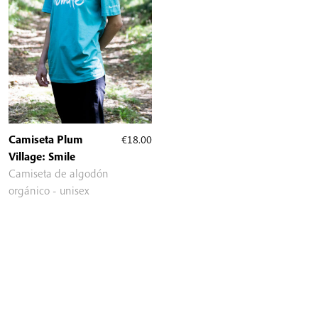
Camiseta Plum
€
18.00
Village: Smile
Camiseta de algodón
orgánico - unisex