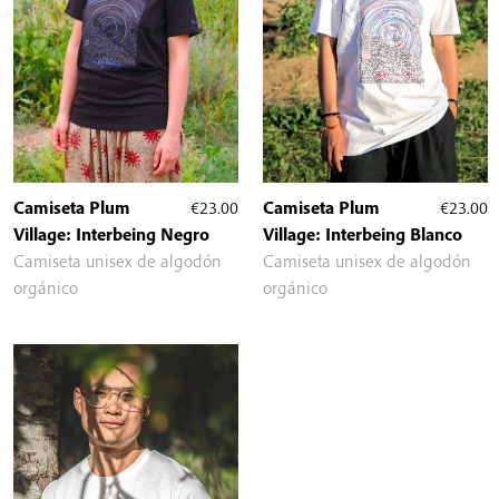
Camiseta Plum
€
23.00
Camiseta Plum
€
23.00
Village: Interbeing Negro
Village: Interbeing Blanco
Camiseta unisex de algodón
Camiseta unisex de algodón
orgánico
orgánico