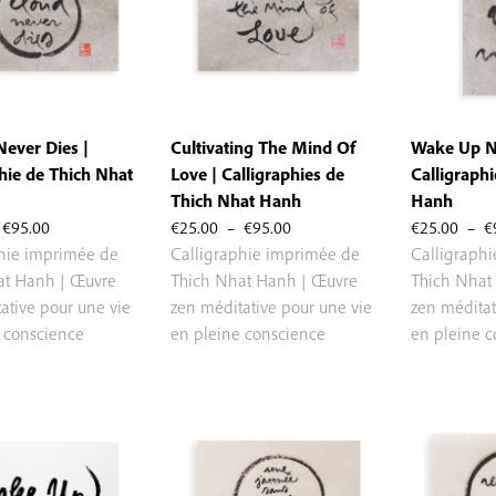
Never Dies |
Cultivating The Mind Of
Wake Up N
hie de Thich Nhat
Love | Calligraphies de
Calligraph
Thich Nhat Hanh
Hanh
Plage
Plage
€
95.00
€
25.00
–
€
95.00
€
25.00
–
€
de
de
phie imprimée de
Calligraphie imprimée de
Calligraph
prix :
prix :
at Hanh | Œuvre
Thich Nhat Hanh | Œuvre
Thich Nhat
€25.00
€25.00
ative pour une vie
zen méditative pour une vie
zen méditat
à
à
 conscience
en pleine conscience
en pleine 
€95.00
€95.00