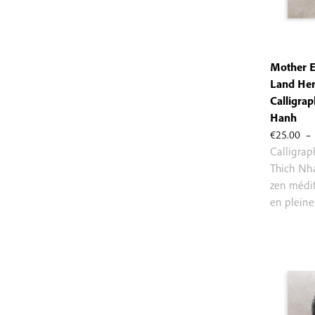
Mother E
Land Her
Calligrap
Hanh
€
25.00
–
Calligra
Thich Nh
zen médit
en pleine