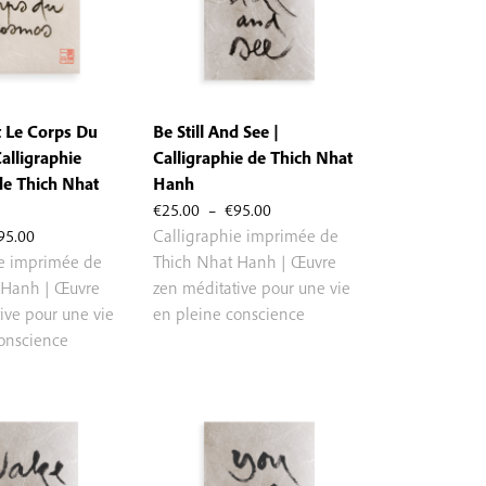
t Le Corps Du
Be Still And See |
alligraphie
Calligraphie de Thich Nhat
e Thich Nhat
Hanh
Plage
€
25.00
–
€
95.00
Plage
de
95.00
Calligraphie imprimée de
de
prix :
ie imprimée de
Thich Nhat Hanh | Œuvre
prix :
€25.00
 Hanh | Œuvre
zen méditative pour une vie
€25.00
à
ive pour une vie
en pleine conscience
à
€95.00
conscience
€95.00