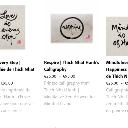
very Step |
Respire | Thich Nhat Hanh’s
Mindfulnes
hie de Thich Nhat
Calligraphy
Happiness 
Plage
€
25.00
–
€
95.00
de Thich 
Plage
de
€
95.00
Printed calligraphy from
€
25.00
–
€
de
prix :
phie imprimée de
Thich Nhat Hanh |
Calligraph
prix :
€25.00
at Hanh | Œuvre
Meditative Zen Artwork for
Thich Nhat
€25.00
à
ative pour une vie
Mindful Living
zen méditat
à
€95.00
 conscience
en pleine 
€95.00