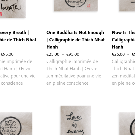
Every Breath |
One Buddha Is Not Enough
Now Is The
hie de Thich Nhat
| Calligraphie de Thich Nhat
Calligraph
Hanh
Hanh
Plage
Plage
€
95.00
€
25.00
–
€
95.00
€
25.00
–
€
de
de
phie imprimée de
Calligraphie imprimée de
Calligraph
prix :
prix :
at Hanh | Œuvre
Thich Nhat Hanh | Œuvre
Thich Nhat
€25.00
€25.00
ative pour une vie
zen méditative pour une vie
zen méditat
à
à
 conscience
en pleine conscience
en pleine 
€95.00
€95.00