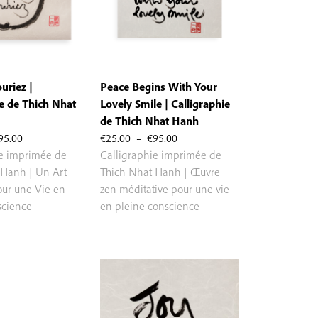
uriez |
Peace Begins With Your
ie de Thich Nhat
Lovely Smile | Calligraphie
de Thich Nhat Hanh
Plage
Plage
95.00
€
25.00
–
€
95.00
de
de
ie imprimée de
Calligraphie imprimée de
prix :
prix :
 Hanh | Un Art
Thich Nhat Hanh | Œuvre
€25.00
€25.00
our une Vie en
zen méditative pour une vie
à
à
science
en pleine conscience
€95.00
€95.00