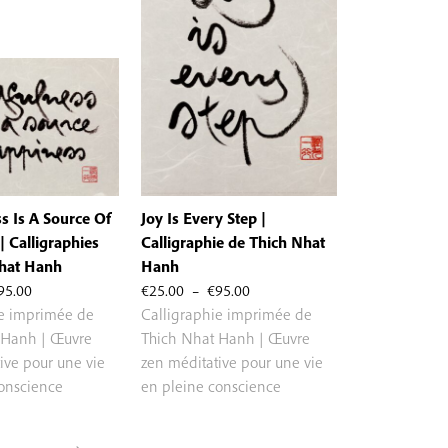
s Is A Source Of
Joy Is Every Step |
| Calligraphies
Calligraphie de Thich Nhat
Nhat Hanh
Hanh
Plage
Plage
95.00
€
25.00
–
€
95.00
de
de
ie imprimée de
Calligraphie imprimée de
prix :
prix :
 Hanh | Œuvre
Thich Nhat Hanh | Œuvre
€25.00
€25.00
ive pour une vie
zen méditative pour une vie
à
à
conscience
en pleine conscience
€95.00
€95.00