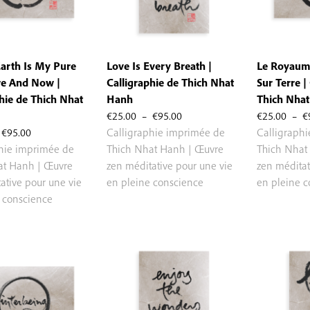
arth Is My Pure
Love Is Every Breath |
Le Royaum
e And Now |
Calligraphie de Thich Nhat
Sur Terre |
hie de Thich Nhat
Hanh
Thich Nha
Plage
€
25.00
–
€
95.00
€
25.00
–
€
Plage
de
€
95.00
Calligraphie imprimée de
Calligraph
de
prix :
phie imprimée de
Thich Nhat Hanh | Œuvre
Thich Nhat
prix :
€25.00
at Hanh | Œuvre
zen méditative pour une vie
zen méditat
€25.00
à
ative pour une vie
en pleine conscience
en pleine 
à
€95.00
 conscience
€95.00