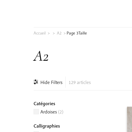
Skip
to
content
Accueil
>
>
A2
>
Page 3
Taille
Rechercher :
A2
Hide Filters
129 articles
Catégories
Ardoises
(2)
Calligraphies