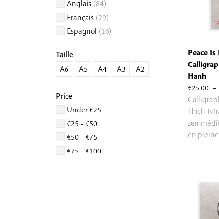
Anglais
(84)
Français
(29)
Espagnol
(16)
Peace Is 
Taille
Calligrap
A6
A5
A4
A3
A2
Hanh
€
25.00
–
Price
Calligra
Under €25
Thich Nh
zen médit
€25 - €50
en pleine
€50 - €75
€75 - €100