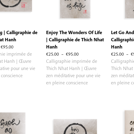
g | Calligraphie de
Enjoy The Wonders Of Life
Let Go And
at Hanh
| Calligraphie de Thich Nhat
Calligraph
Plage
€
95.00
Hanh
Hanh
de
Plage
phie imprimée de
€
25.00
–
€
95.00
€
25.00
–
€
prix :
de
at Hanh | Œuvre
Calligraphie imprimée de
Calligraph
€25.00
prix :
ative pour une vie
Thich Nhat Hanh | Œuvre
Thich Nhat
à
€25.00
 conscience
zen méditative pour une vie
zen méditat
€95.00
à
en pleine conscience
en pleine 
€95.00