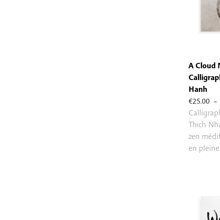
A Cloud 
Calligrap
Hanh
€
25.00
–
Calligra
Thich Nh
zen médit
en pleine