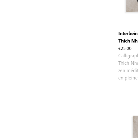
Interbein
Thich Nh
€
25.00
–
Calligra
Thich Nh
zen médit
en pleine