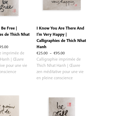
 Be Free |
I Know You Are There And
ies de Thich Nhat
I’m Very Happy |
Calligraphies de Thich Nhat
Plage
95.00
Hanh
de
Plage
ie imprimée de
€
25.00
–
€
95.00
prix :
de
 Hanh | Œuvre
Calligraphie imprimée de
€25.00
prix :
ive pour une vie
Thich Nhat Hanh | Œuvre
à
€25.00
conscience
zen méditative pour une vie
€95.00
à
en pleine conscience
€95.00