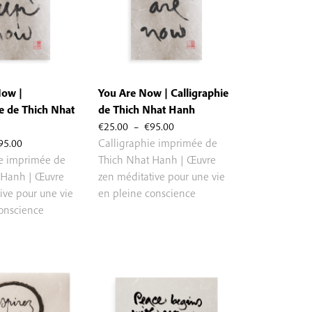
ow |
You Are Now | Calligraphie
ie de Thich Nhat
de Thich Nhat Hanh
Plage
€
25.00
–
€
95.00
Plage
de
95.00
Calligraphie imprimée de
de
prix :
ie imprimée de
Thich Nhat Hanh | Œuvre
prix :
€25.00
 Hanh | Œuvre
zen méditative pour une vie
€25.00
à
ive pour une vie
en pleine conscience
à
€95.00
conscience
€95.00