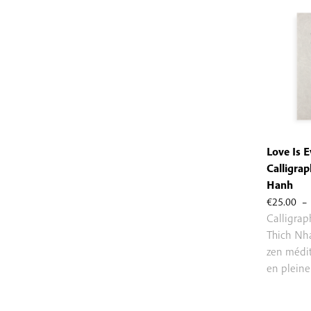
Love Is E
Calligrap
Hanh
€
25.00
–
Calligra
Thich Nh
zen médit
en pleine