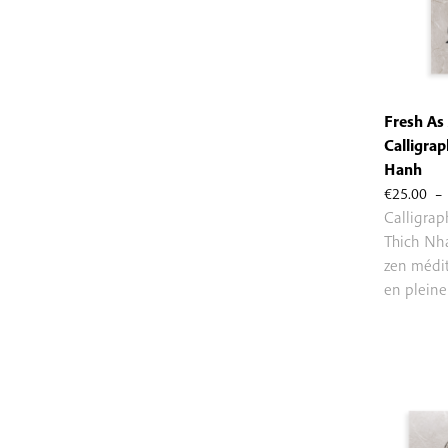
Fresh As 
Calligrap
Hanh
€
25.00
–
Calligra
Thich Nh
zen médit
en pleine