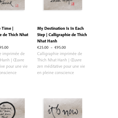
 Time |
My Destination Is In Each
ie de Thich Nhat
Step | Calligraphie de Thich
Nhat Hanh
Plage
Plage
95.00
€
25.00
–
€
95.00
de
de
ie imprimée de
Calligraphie imprimée de
prix :
prix :
 Hanh | Œuvre
Thich Nhat Hanh | Œuvre
€25.00
€25.00
ive pour une vie
zen méditative pour une vie
à
à
conscience
en pleine conscience
€95.00
€95.00