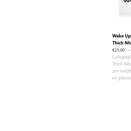
Wake Up 
Thich Nh
€
25.00
–
Calligra
Thich Nh
zen médit
en pleine