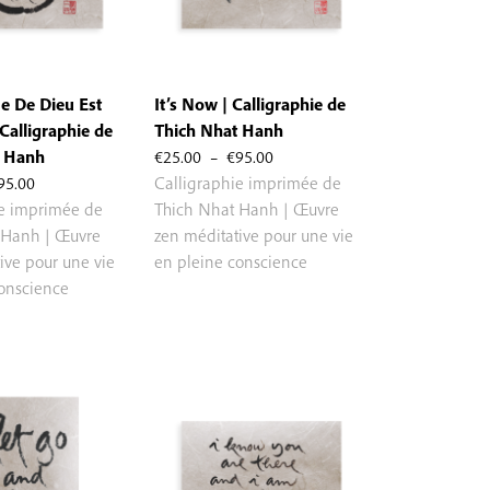
e De Dieu Est
It’s Now | Calligraphie de
 Calligraphie de
Thich Nhat Hanh
Plage
t Hanh
€
25.00
–
€
95.00
Plage
de
95.00
Calligraphie imprimée de
de
prix :
ie imprimée de
Thich Nhat Hanh | Œuvre
prix :
€25.00
 Hanh | Œuvre
zen méditative pour une vie
€25.00
à
ive pour une vie
en pleine conscience
à
€95.00
conscience
€95.00