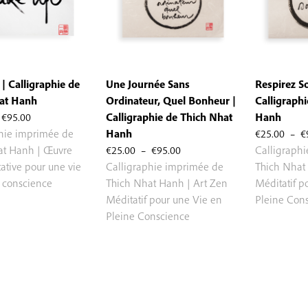
| Calligraphie de
Une Journée Sans
Respirez So
at Hanh
Ordinateur, Quel Bonheur |
Calligraph
Plage
€
95.00
Calligraphie de Thich Nhat
Hanh
de
phie imprimée de
Hanh
€
25.00
–
€
prix :
Plage
at Hanh | Œuvre
€
25.00
–
€
95.00
Calligraph
€25.00
de
ative pour une vie
Calligraphie imprimée de
Thich Nhat
à
prix :
 conscience
Thich Nhat Hanh | Art Zen
Méditatif p
€95.00
€25.00
Méditatif pour une Vie en
Pleine Con
à
Pleine Conscience
€95.00