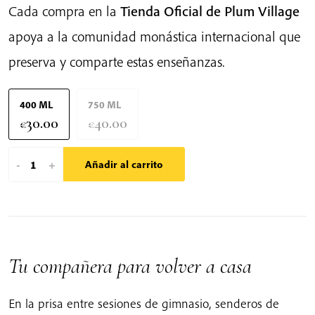
Cada compra en la
Tienda Oficial de Plum Village
apoya a la comunidad monástica internacional que
preserva y comparte estas enseñanzas.
400 ML
750 ML
30.00
40.00
€
€
Botella
-
+
Añadir al carrito
de
agua
de
acero
inoxidable
Tu compañera para volver a casa
con
aislamiento
En la prisa entre sesiones de gimnasio, senderos de