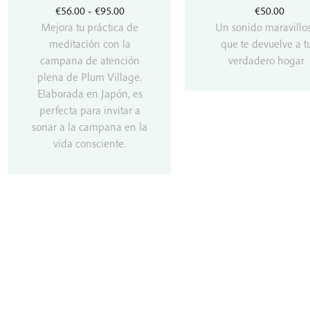
Rango
€
56.00
-
€
95.00
€
50.00
de
Mejora tu práctica de
Un sonido maravillo
precios:
meditación con la
que te devuelve a t
desde
campana de atención
verdadero hogar
€56.00
plena de Plum Village.
hasta
Elaborada en Japón, es
€95.00
perfecta para invitar a
sonar a la campana en la
vida consciente.