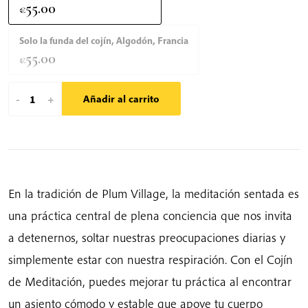
55.00
€
Solo la funda del cojín, Algodón, Francia
55.00
€
Cojín
-
+
Añadir al carrito
de
meditación
–
soporte
consciente
En la tradición de Plum Village, la meditación sentada es
para
una práctica central de plena conciencia que nos invita
sentarse
a detenernos, soltar nuestras preocupaciones diarias y
con
simplemente estar con nuestra respiración. Con el Cojín
relleno
de Meditación, puedes mejorar tu práctica al encontrar
de
un asiento cómodo y estable que apoye tu cuerpo
trigo