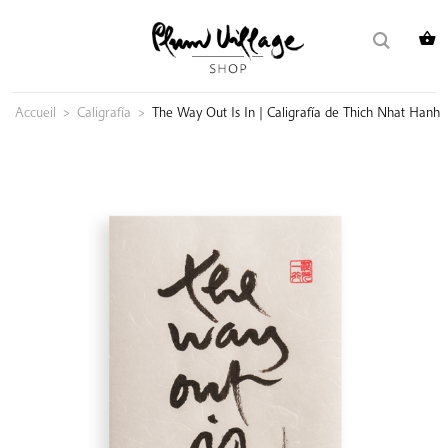
Skip
Buscar:
to
content
Accueil
>
Caligrafía
>
The Way Out Is In | Caligrafía de Thich Nhat Hanh