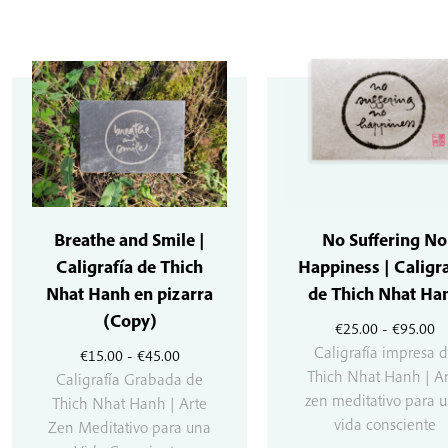
Breathe and Smile |
No Suffering No
Caligrafía de Thich
Happiness | Caligra
Nhat Hanh en pizarra
de Thich Nhat Ha
(Copy)
R
€
25.00
-
€
95.00
d
Caligrafía impresa 
Rango
€
15.00
-
€
45.00
pr
Thich Nhat Hanh | Ar
de
Caligrafía Grabada de
d
zen meditativo para 
precios:
Thich Nhat Hanh | Arte
€2
vida consciente
desde
Zen Meditativo para una
ha