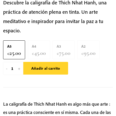
Descubre la caligrafía de Thich Nhat Hanh, una
práctica de atención plena en tinta. Un arte
meditativo e inspirador para invitar la paz a tu
espacio.
A5
A4
A3
A2
25.00
45.00
75.00
95.00
€
€
€
€
The
-
+
Añadir al carrito
Way
Out
Is
In
|
La caligrafía de Thich Nhat Hanh es algo más que arte :
Caligrafía
es una práctica consciente en sí misma. Cada una de las