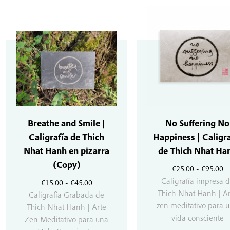
Breathe and Smile |
No Suffering No
Caligrafía de Thich
Happiness | Caligra
Nhat Hanh en pizarra
de Thich Nhat Ha
(Copy)
R
€
25.00
-
€
95.00
d
Caligrafía impresa 
Rango
€
15.00
-
€
45.00
pr
Thich Nhat Hanh | Ar
de
Caligrafía Grabada de
d
zen meditativo para 
precios:
Thich Nhat Hanh | Arte
€2
vida consciente
desde
Zen Meditativo para una
ha