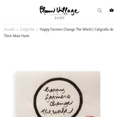
Skip
Buscar:
to
content
Accueil
>
Caligrafía
>
Happy Farmers Change The World | Caligrafía de
Thich Nhat Hanh