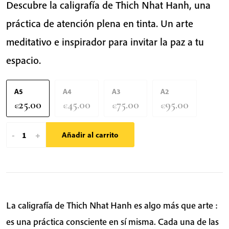
Descubre la caligrafía de Thich Nhat Hanh, una
práctica de atención plena en tinta. Un arte
meditativo e inspirador para invitar la paz a tu
espacio.
A5
A4
A3
A2
25.00
45.00
75.00
95.00
€
€
€
€
Happy
-
+
Añadir al carrito
Farmers
Change
The
World
|
La caligrafía de Thich Nhat Hanh es algo más que arte :
Caligrafía
es una práctica consciente en sí misma. Cada una de las