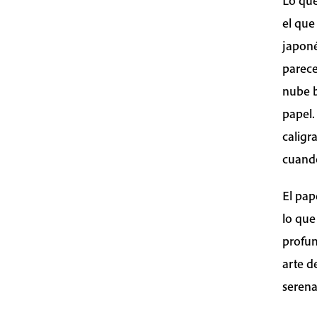
Lo que
el que
japoné
parec
nube b
papel.
caligr
cuando
El pap
lo que
profun
arte d
serena