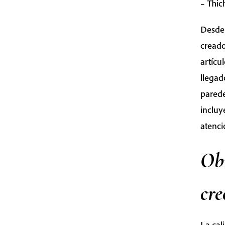
– Thi
Desde
creado
artícu
llegad
parede
incluy
atenci
Obr
cre
La cal