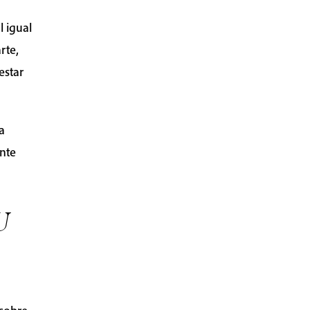
l igual
rte,
estar
a
ente
U