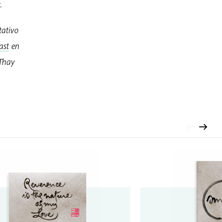
.
tativo
ast
en
 Thay