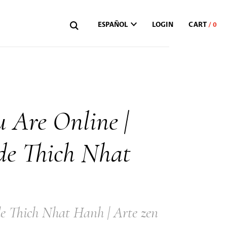
ESPAÑOL
LOGIN
u Are Online |
 de Thich Nhat
de Thich Nhat Hanh | Arte zen