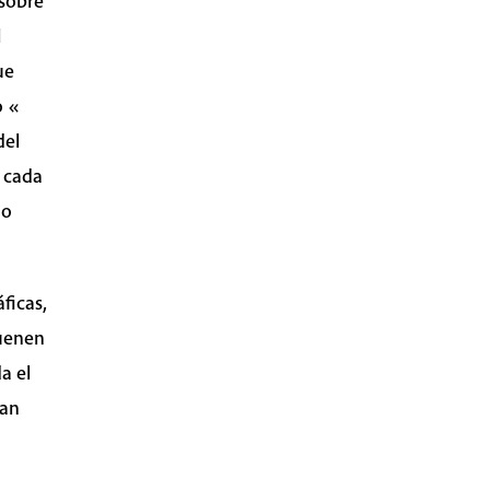
 sobre
l
ue
o «
del
e cada
do
ficas,
suenen
a el
tan