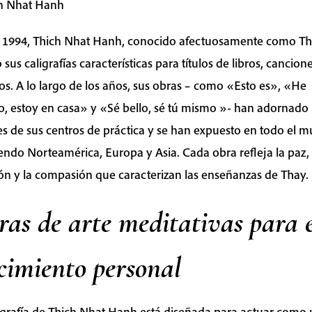
ch Nhat Hanh
 1994, Thich Nhat Hanh, conocido afectuosamente como Th
 sus caligrafías características para títulos de libros, cancion
los. A lo largo de los años, sus obras – como «Esto es», «He
o, estoy en casa» y «Sé bello, sé tú mismo »- han adornado 
s de sus centros de práctica y se han expuesto en todo el 
endo Norteamérica, Europa y Asia. Cada obra refleja la paz, 
ón y la compasión que caracterizan las enseñanzas de Thay.
as de arte meditativas para e
cimiento personal
igrafía de Thich Nhat Hanh está diseñada para actuar como