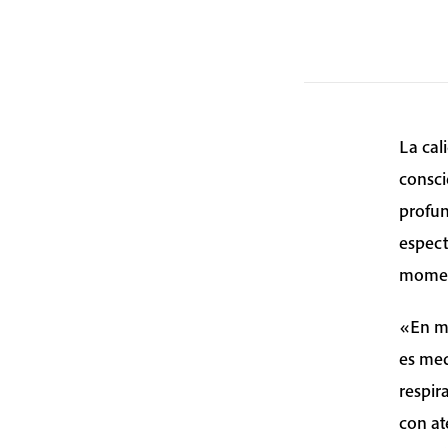
La cal
consci
profun
espect
momen
«En mi
es med
respir
con at