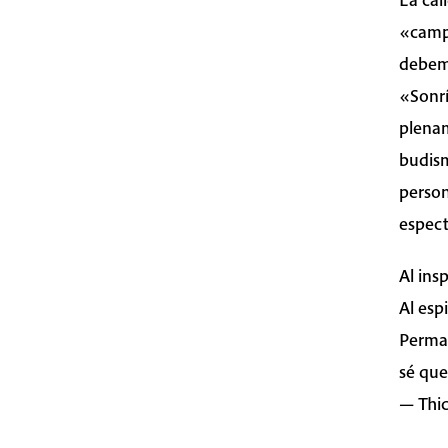
«camp
debemo
«Sonrí
plenam
budism
person
espect
Al ins
Al espi
Perma
sé que
— Thi