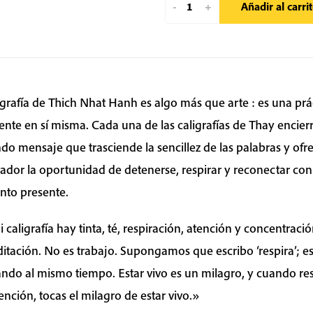
Breathe
-
+
Añadir al carri
You
Are
Online
|
Caligrafía
igrafía de Thich Nhat Hanh es algo más que arte : es una prá
de
ente en sí misma. Cada una de las caligrafías de Thay encier
Thich
do mensaje que trasciende la sencillez de las palabras y ofre
Nhat
ador la oportunidad de detenerse, respirar y reconectar con
Hanh
to presente.
cantidad
 caligrafía hay tinta, té, respiración, atención y concentració
itación. No es trabajo. Supongamos que escribo ‘respira’; e
ando al mismo tiempo. Estar vivo es un milagro, y cuando re
ención, tocas el milagro de estar vivo.»