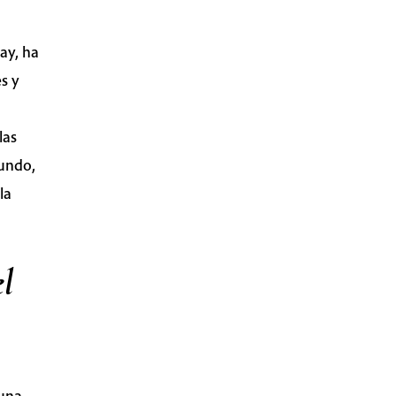
ay, ha
es y
las
mundo,
la
l
 una