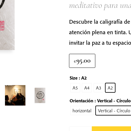
meditativo para una
Descubre la caligrafía d
atención plena en tinta. 
invitar la paz a tu espacio
95.00
€
Size
: A2
A5
A4
A3
A2
Orientación
: Vertical - Círcul
horizontal
Vertical - Círcul