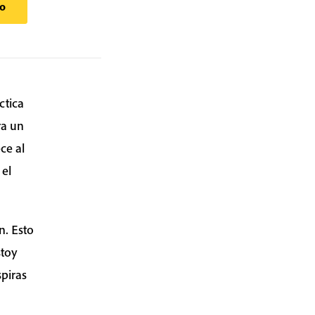
to
ctica
ra un
ce al
 el
n. Esto
stoy
spiras