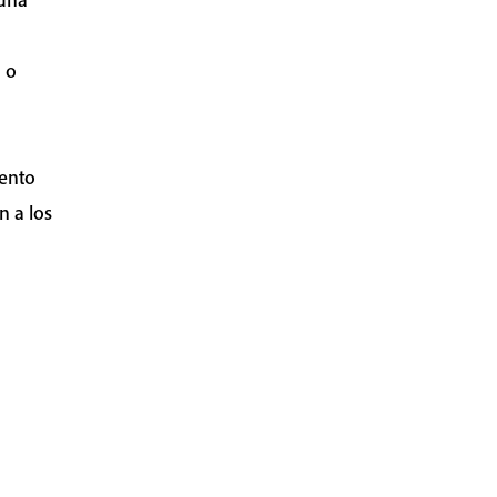
 o
iento
n a los