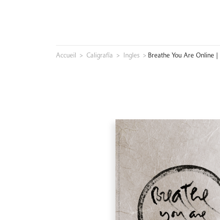
Skip
to
content
Accueil
>
Caligrafía
>
Ingles
>
Breathe You Are Online |
Buscar: