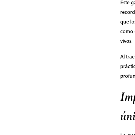
Este g
record
que lo
como e
vivos.
Al tra
prácti
profu
Im
ún