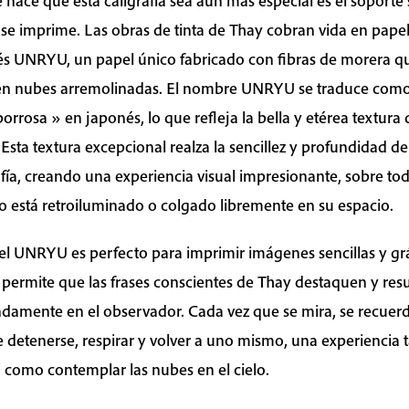
 hace que esta caligrafía sea aún más especial es el soporte
 se imprime. Las obras de tinta de Thay cobran vida en pape
s UNRYU, un papel único fabricado con fibras de morera q
en nubes arremolinadas. El nombre UNRYU se traduce com
orrosa » en japonés, lo que refleja la bella y etérea textura 
 Esta textura excepcional realza la sencillez y profundidad d
afía, creando una experiencia visual impresionante, sobre to
 está retroiluminado o colgado libremente en su espacio.
el UNRYU es perfecto para imprimir imágenes sencillas y grá
 permite que las frases conscientes de Thay destaquen y re
damente en el observador. Cada vez que se mira, se recuerd
e detenerse, respirar y volver a uno mismo, una experiencia 
 como contemplar las nubes en el cielo.