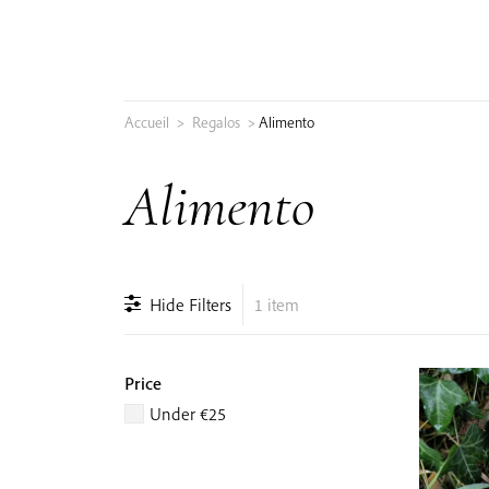
Skip
to
content
Accueil
>
Regalos
>
Alimento
Buscar:
Alimento
Hide Filters
1 item
Price
Under €25