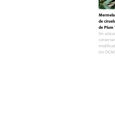
Mermelad
de ciruel
de Plum 
Sin azúca
conservan
modifica
(no OGM)