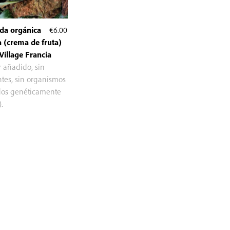
a orgánica
€
6.00
a (crema de fruta)
Village Francia
r añadido, sin
tes, sin organismos
dos genéticamente
.